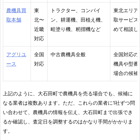
農機具買
東
トラクター、コンバイ
東北エリア
取本舗
北〜
ン、耕運機、田植え機、
取サービス
近畿
畦塗り機、籾摺機など
めて相談し
対応
アグリユ
全国
中古農機具全般
全国対応の
ース
対応
機具や型番
場合の候補
上記のように、大石田町で農機具を売る場合でも、候補に
なる業者は複数あります。ただ、これらの業者に1社ずつ問
い合わせて、農機具の情報を伝え、大石田町まで出張でき
るか確認し、査定日を調整するのはかなり手間がかかりま
す。