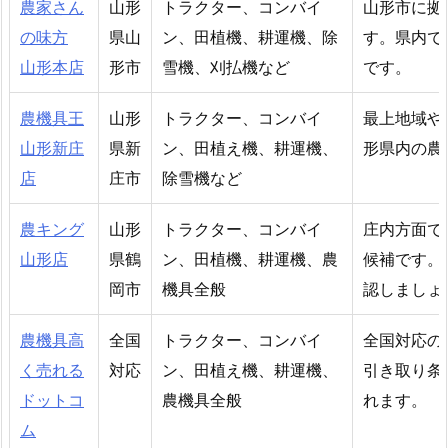
農家さん
山形
トラクター、コンバイ
山形市に拠
の味方
県山
ン、田植機、耕運機、除
す。県内で
山形本店
形市
雪機、刈払機など
です。
農機具王
山形
トラクター、コンバイ
最上地域や
山形新庄
県新
ン、田植え機、耕運機、
形県内の農
店
庄市
除雪機など
農キング
山形
トラクター、コンバイ
庄内方面で
山形店
県鶴
ン、田植機、耕運機、農
候補です。
岡市
機具全般
認しましょ
農機具高
全国
トラクター、コンバイ
全国対応の
く売れる
対応
ン、田植え機、耕運機、
引き取り条
ドットコ
農機具全般
れます。
ム