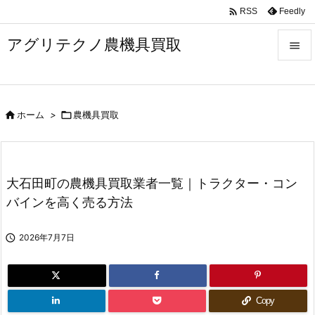

Feedly
RSS
アグリテクノ農機具買取


メニュ


ホーム
>

農機具買取
前へ

次へ

大石田町の農機具買取業者一覧｜トラクター・コン
検索
バインを高く売る方法

2026年7月7日
Copy