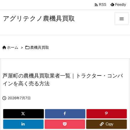

Feedly
RSS
アグリテクノ農機具買取


メニュ


ホーム
>

農機具買取
前へ

次へ

芦屋町の農機具買取業者一覧｜トラクター・コンバ
検索
インを高く売る方法

2026年7月7日
Copy