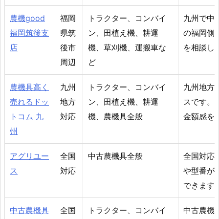
農機good
福岡
トラクター、コンバイ
九州で中
福岡筑後支
県筑
ン、田植え機、耕運
の福岡側
店
後市
機、草刈機、運搬車な
を相談し
周辺
ど
農機具高く
九州
トラクター、コンバイ
九州地方
売れるドッ
地方
ン、田植え機、耕運
スです。
トコム 九
対応
機、農機具全般
金額感を
州
アグリユー
全国
中古農機具全般
全国対応
ス
対応
や型番が
できます
中古農機具
全国
トラクター、コンバイ
中古農機