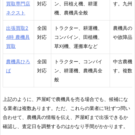
買取専門店
対応
ン、田植え機、耕運
す。九州
ネクスト
機、農機具全般
出張買取2
全国
トラクター、耕運機、
農機具の
4時 農機具
対応
コンバイン、田植機、
や故障品
買取
草刈機、運搬車など
農機具ひろ
全国
トラクター、コンバイ
中古農機
ば
対応
ン、耕運機、農機具全
す。複数
般
上記のように、芦屋町で農機具を売る場合でも、候補にな
る業者は複数あります。ただ、これらの業者に1社ずつ問い
合わせて、農機具の情報を伝え、芦屋町まで出張できるか
確認し、査定日を調整するのはかなり手間がかかります。