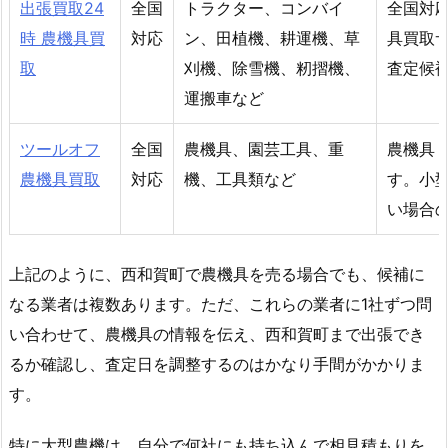
出張買取24
全国
トラクター、コンバイ
全国対
時 農機具買
対応
ン、田植機、耕運機、草
具買取
取
刈機、除雪機、籾摺機、
査定候
運搬車など
ツールオフ
全国
農機具、園芸工具、重
農機具
農機具買取
対応
機、工具類など
す。小
い場合
上記のように、西和賀町で農機具を売る場合でも、候補に
なる業者は複数あります。ただ、これらの業者に1社ずつ問
い合わせて、農機具の情報を伝え、西和賀町まで出張でき
るか確認し、査定日を調整するのはかなり手間がかかりま
す。
特に大型農機は、自分で何社にも持ち込んで相見積もりを