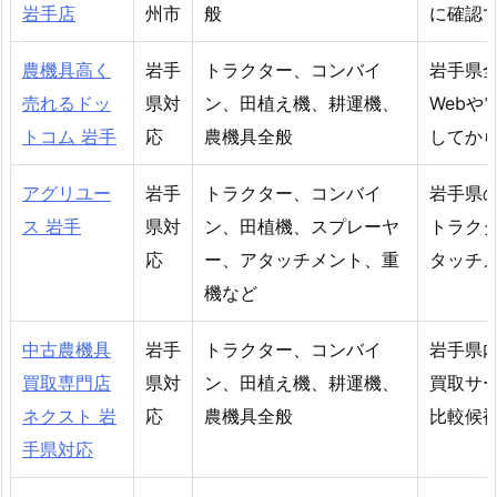
岩手店
州市
般
に確認
農機具高く
岩手
トラクター、コンバイ
岩手県
売れるドッ
県対
ン、田植え機、耕運機、
Web
トコム 岩手
応
農機具全般
してか
アグリユー
岩手
トラクター、コンバイ
岩手県
ス 岩手
県対
ン、田植機、スプレーヤ
トラク
応
ー、アタッチメント、重
タッチ
機など
中古農機具
岩手
トラクター、コンバイ
岩手県
買取専門店
県対
ン、田植え機、耕運機、
買取サ
ネクスト 岩
応
農機具全般
比較候
手県対応