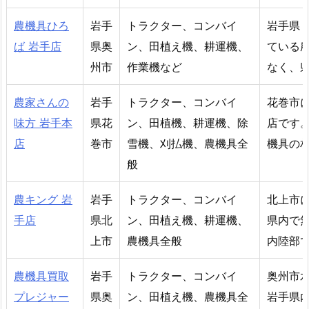
農機具ひろ
岩手
トラクター、コンバイ
岩手県
ば 岩手店
県奥
ン、田植え機、耕運機、
ている
州市
作業機など
なく、
農家さんの
岩手
トラクター、コンバイ
花巻市
味方 岩手本
県花
ン、田植機、耕運機、除
店です
店
巻市
雪機、刈払機、農機具全
機具の
般
農キング 岩
岩手
トラクター、コンバイ
北上市
手店
県北
ン、田植え機、耕運機、
県内で
上市
農機具全般
内陸部
農機具買取
岩手
トラクター、コンバイ
奥州市
プレジャー
県奥
ン、田植え機、農機具全
岩手県