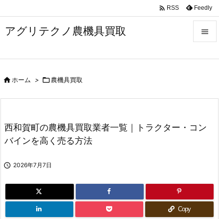

Feedly
RSS
アグリテクノ農機具買取


メニュ


ホーム
>

農機具買取
前へ

次へ

西和賀町の農機具買取業者一覧｜トラクター・コン
検索
バインを高く売る方法

2026年7月7日
Copy