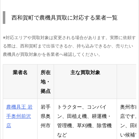
西和賀町で農機具買取に対応する業者一覧
※対応エリアや買取対象は変更される場合があります。実際に依頼す
る際は、西和賀町まで出張できるか、持ち込みできるか、売りたい
農機具が買取対象かを各業者へ確認してください。
業者名
所在
主な買取対象
地・
拠点
農機具王 岩
岩手
トラクター、コンバイ
奥州市
手奥州前沢
県奥
ン、田植え機、耕運機・
店です
店
州市
管理機、草刈機、除雪機
ン、田
など
い候補