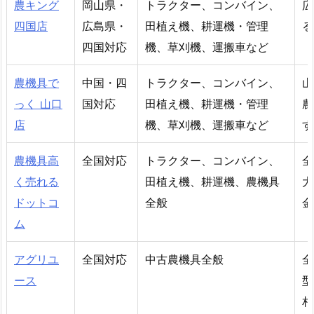
農キング
岡山県・
トラクター、コンバイン、
広
四国店
広島県・
田植え機、耕運機・管理
る
四国対応
機、草刈機、運搬車など
農機具で
中国・四
トラクター、コンバイン、
山
っく 山口
国対応
田植え機、耕運機・管理
農
店
機、草刈機、運搬車など
す
農機具高
全国対応
トラクター、コンバイン、
全
く売れる
田植え機、耕運機、農機具
大
ドットコ
全般
金
ム
アグリユ
全国対応
中古農機具全般
全
ース
型
相