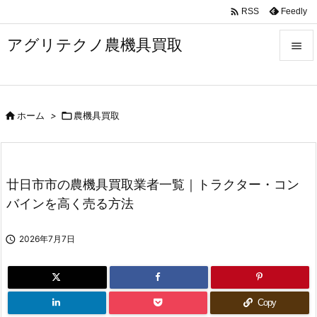

Feedly
RSS
アグリテクノ農機具買取


メニュ


ホーム
>

農機具買取
前へ

次へ

廿日市市の農機具買取業者一覧｜トラクター・コン
検索
バインを高く売る方法

2026年7月7日
Copy