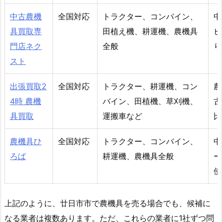
中古農機
全国対応
トラクター、コンバイン、
中
具買取専
田植え機、耕運機、農機具
ビ
門店ネク
全般
り
スト
出張買取2
全国対応
トラクター、耕運機、コン
農
4時 農機
バイン、田植機、草刈機、
古
具買取
運搬車など
比
農機具ひ
全国対応
トラクター、コンバイン、
中
ろば
耕運機、農機具全般
ー
使
上記のように、廿日市市で農機具を売る場合でも、候補に
なる業者は複数あります。ただ、これらの業者に1社ずつ問