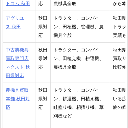
トコム 秋田
応
農機具全般
から本
アグリユー
秋田
トラクター、コンバイ
秋田県
ス 秋田
県対
ン、田植機、管理機、農
トラク
応
機具全般
実績も
中古農機具
秋田
トラクター、コンバイ
秋田県
買取専門店
県対
ン、田植え機、耕運機、
買取サ
ネクスト 秋
応
農機具全般
比較候
田県対応
農機具買取
秋田
トラクター、コンバイ
秋田県
本舗 秋田対
県対
ン、耕運機、田植え機、
いる広
応
応
畦塗り機、籾摺り機、草
較の候
刈機など