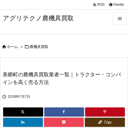

Feedly
RSS
アグリテクノ農機具買取


メニュ


ホーム
>

農機具買取
前へ

次へ

美郷町の農機具買取業者一覧｜トラクター・コンバ
検索
インを高く売る方法

2026年7月7日
Copy