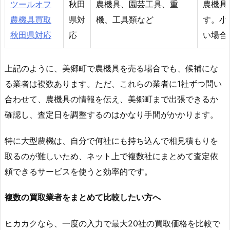
ツールオフ
秋田
農機具、園芸工具、重
農機具
農機具買取
県対
機、工具類など
す。小
秋田県対応
応
い場合
上記のように、美郷町で農機具を売る場合でも、候補にな
る業者は複数あります。ただ、これらの業者に1社ずつ問い
合わせて、農機具の情報を伝え、美郷町まで出張できるか
確認し、査定日を調整するのはかなり手間がかかります。
特に大型農機は、自分で何社にも持ち込んで相見積もりを
取るのが難しいため、ネット上で複数社にまとめて査定依
頼できるサービスを使うと効率的です。
複数の買取業者をまとめて比較したい方へ
ヒカカクなら、一度の入力で最大20社の買取価格を比較で