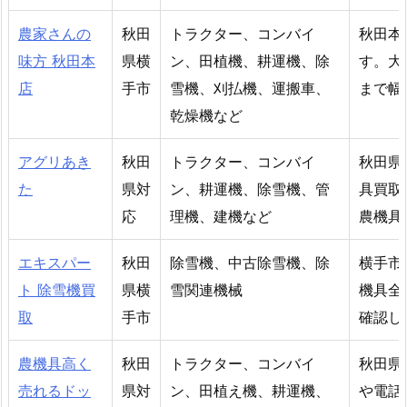
農家さんの
秋田
トラクター、コンバイ
秋田本
味方 秋田本
県横
ン、田植機、耕運機、除
す。大
店
手市
雪機、刈払機、運搬車、
まで幅
乾燥機など
アグリあき
秋田
トラクター、コンバイ
秋田県
た
県対
ン、耕運機、除雪機、管
具買取
応
理機、建機など
農機具
エキスパー
秋田
除雪機、中古除雪機、除
横手市
ト 除雪機買
県横
雪関連機械
機具全
取
手市
確認し
農機具高く
秋田
トラクター、コンバイ
秋田県
売れるドッ
県対
ン、田植え機、耕運機、
や電話