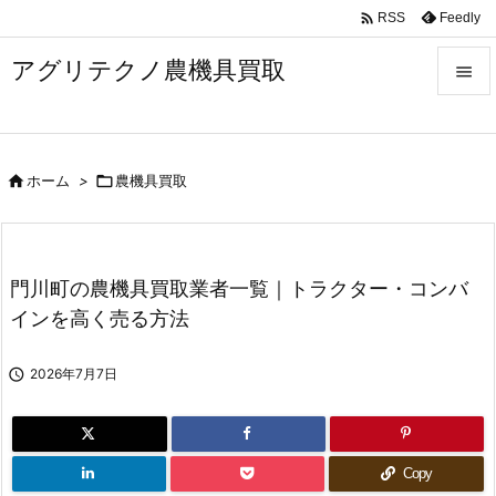

Feedly
RSS
アグリテクノ農機具買取


メニュ


ホーム
>

農機具買取
前へ

次へ

門川町の農機具買取業者一覧｜トラクター・コンバ
検索
インを高く売る方法

2026年7月7日
Copy