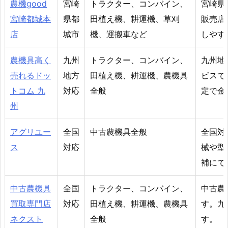
農機good
宮崎
トラクター、コンバイン、
宮崎県
宮崎都城本
県都
田植え機、耕運機、草刈
販売店
店
城市
機、運搬車など
しやす
農機具高く
九州
トラクター、コンバイン、
九州地
売れるドッ
地方
田植え機、耕運機、農機具
ビスで
トコム 九
対応
全般
定で金
州
アグリユー
全国
中古農機具全般
全国対
ス
対応
械や型
補にで
中古農機具
全国
トラクター、コンバイン、
中古農
買取専門店
対応
田植え機、耕運機、農機具
す。九
ネクスト
全般
す。