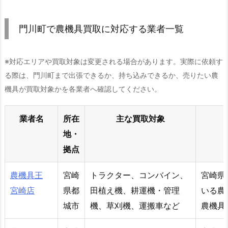
門川町で農機具買取に対応する業者一覧
※対応エリアや買取対象は変更される場合があります。実際に依頼す
る際は、門川町まで出張できるか、持ち込みできるか、売りたい農
機具が買取対象かを各業者へ確認してください。
業者名
所在
主な買取対象
地・
拠点
農機具王
宮崎
トラクター、コンバイン、
宮崎県
宮崎店
県都
田植え機、耕運機・管理
いる農
城市
機、草刈機、運搬車など
農機具