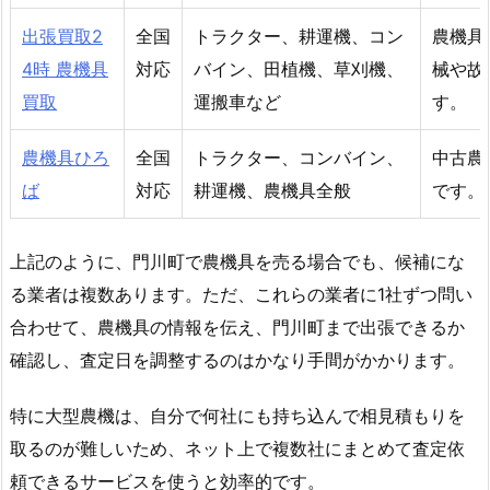
出張買取2
全国
トラクター、耕運機、コン
農機具
4時 農機具
対応
バイン、田植機、草刈機、
械や故
買取
運搬車など
す。
農機具ひろ
全国
トラクター、コンバイン、
中古農
ば
対応
耕運機、農機具全般
です。
上記のように、門川町で農機具を売る場合でも、候補にな
る業者は複数あります。ただ、これらの業者に1社ずつ問い
合わせて、農機具の情報を伝え、門川町まで出張できるか
確認し、査定日を調整するのはかなり手間がかかります。
特に大型農機は、自分で何社にも持ち込んで相見積もりを
取るのが難しいため、ネット上で複数社にまとめて査定依
頼できるサービスを使うと効率的です。