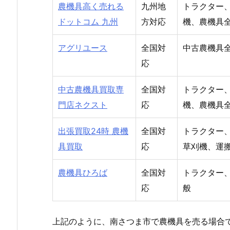
農機具高く売れる
九州地
トラクター
ドットコム 九州
方対応
機、農機具
アグリユース
全国対
中古農機具
応
中古農機具買取専
全国対
トラクター
門店ネクスト
応
機、農機具
出張買取24時 農機
全国対
トラクター
具買取
応
草刈機、運
農機具ひろば
全国対
トラクター
応
般
上記のように、南さつま市で農機具を売る場合