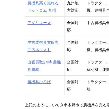
農機具高く売れる
九州地
トラクター
ドットコム 九州
方対応
機、農機具
アグリユース
全国対
中古農機具
応
中古農機具買取専
全国対
トラクター
門店ネクスト
応
機、農機具
出張買取24時 農機
全国対
トラクター
具買取
応
草刈機、運
農機具ひろば
全国対
トラクター
応
般
上記のように、いちき串木野市で農機具を売る