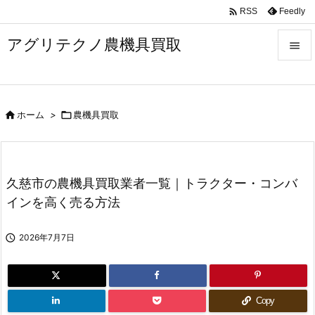

Feedly
RSS
アグリテクノ農機具買取


メニュ


ホーム
>

農機具買取
前へ

次へ

久慈市の農機具買取業者一覧｜トラクター・コンバ
検索
インを高く売る方法

2026年7月7日
Copy