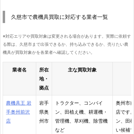
久慈市で農機具買取に対応する業者一覧
※対応エリアや買取対象は変更される場合があります。実際に依頼す
る際は、久慈市まで出張できるか、持ち込みできるか、売りたい農
機具が買取対象かを各業者へ確認してください。
業者名
所在
主な買取対象
地・
拠点
農機具王 岩
岩手
トラクター、コンバイ
奥州市
手奥州前沢
県奥
ン、田植え機、耕運機・
店です
店
州市
管理機、草刈機、除雪機
ン、田
など
い候補