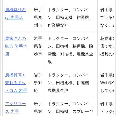
農機具ひろ
岩手
トラクター、コンバイ
岩手県
ば 岩手店
県奥
ン、田植え機、耕運機、
ている
州市
作業機など
なく、
農家さんの
岩手
トラクター、コンバイ
花巻市
味方 岩手本
県花
ン、田植機、耕運機、除
店です
店
巻市
雪機、刈払機、農機具全
機具の
般
農機具高く
岩手
トラクター、コンバイ
岩手県
売れるドッ
県対
ン、田植え機、耕運機、
Web
トコム 岩手
応
農機具全般
してか
アグリユー
岩手
トラクター、コンバイ
岩手県
ス 岩手
県対
ン、田植機、スプレーヤ
トラク