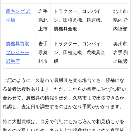
農キング 岩
岩手
トラクター、コンバイ
北上市
手店
県北
ン、田植え機、耕運機、
県内で
上市
農機具全般
内陸部
農機具買取
岩手
トラクター、コンバイ
奥州市
プレジャー
県奥
ン、田植え機、農機具全
岩手県
岩手店
州市
般
に確認
上記のように、久慈市で農機具を売る場合でも、候補にな
る業者は複数あります。ただ、これらの業者に1社ずつ問い
合わせて、農機具の情報を伝え、久慈市まで出張できるか
確認し、査定日を調整するのはかなり手間がかかります。
特に大型農機は、自分で何社にも持ち込んで相見積もりを
取るのが難しいため、ネット上で複数社にまとめて査定依