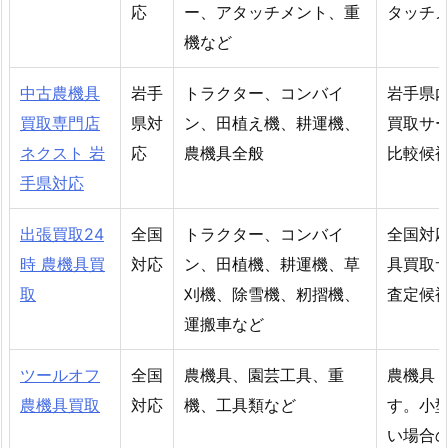
応
ー、アタッチメント、重
タッチ
機など
中古農機具
岩手
トラクター、コンバイ
岩手県
買取専門店
県対
ン、田植え機、耕運機、
買取サ
ネクスト 岩
応
農機具全般
比較候
手県対応
出張買取24
全国
トラクター、コンバイ
全国対
時 農機具買
対応
ン、田植機、耕運機、草
具買取
取
刈機、除雪機、籾摺機、
査定候
運搬車など
ツールオフ
全国
農機具、園芸工具、重
農機具
農機具買取
対応
機、工具類など
す。小
い場合