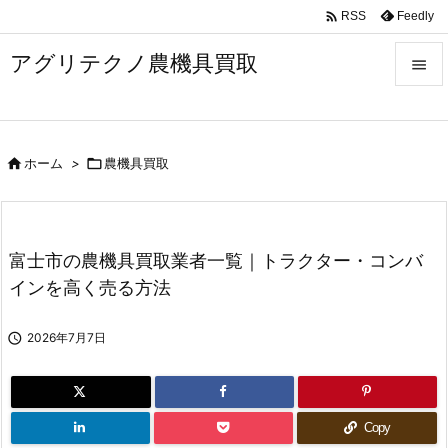

Feedly
RSS
アグリテクノ農機具買取


メニュ


ホーム
>

農機具買取
前へ

次へ

富士市の農機具買取業者一覧｜トラクター・コンバ
検索
インを高く売る方法

2026年7月7日
Copy