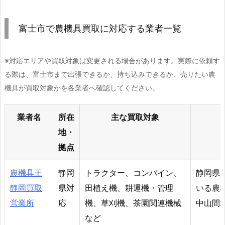
富士市で農機具買取に対応する業者一覧
※対応エリアや買取対象は変更される場合があります。実際に依頼す
る際は、富士市まで出張できるか、持ち込みできるか、売りたい農
機具が買取対象かを各業者へ確認してください。
業者名
所在
主な買取対象
地・
拠点
農機具王
静岡
トラクター、コンバイン、
静岡県
静岡買取
県対
田植え機、耕運機・管理
いる農
営業所
応
機、草刈機、茶園関連機械
中山間
など