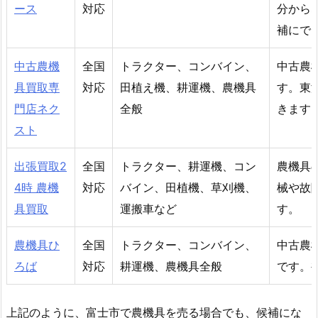
ース
対応
分から
補にで
中古農機
全国
トラクター、コンバイン、
中古農
具買取専
対応
田植え機、耕運機、農機具
す。東
門店ネク
全般
きます
スト
出張買取2
全国
トラクター、耕運機、コン
農機具
4時 農機
対応
バイン、田植機、草刈機、
械や故
具買取
運搬車など
す。
農機具ひ
全国
トラクター、コンバイン、
中古農
ろば
対応
耕運機、農機具全般
です。
上記のように、富士市で農機具を売る場合でも、候補にな