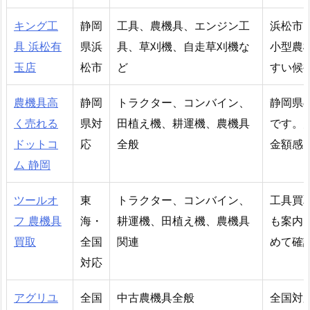
キング工
静岡
工具、農機具、エンジン工
浜松市
具 浜松有
県浜
具、草刈機、自走草刈機な
小型農
玉店
松市
ど
すい候
農機具高
静岡
トラクター、コンバイン、
静岡県
く売れる
県対
田植え機、耕運機、農機具
です。
ドットコ
応
全般
金額感
ム 静岡
ツールオ
東
トラクター、コンバイン、
工具買
フ 農機具
海・
耕運機、田植え機、農機具
も案内
買取
全国
関連
めて確
対応
アグリユ
全国
中古農機具全般
全国対