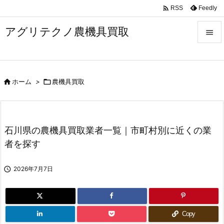

Feedly
RSS
アグリテクノ農機具買取


メニュ


ホーム
>

農機具買取
前へ

次へ

石川県の農機具買取業者一覧｜市町村別に近くの業
検索
者を探す

2026年7月7日
Copy