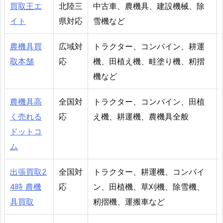
買取王エ
北陸三
中古車、農機具、建設機械、除
イト
県対応
雪機など
農機具買
広域対
トラクター、コンバイン、耕運
取本舗
応
機、田植え機、畦塗り機、籾摺
機など
農機具高
全国対
トラクター、コンバイン、田植
く売れる
応
え機、耕運機、農機具全般
ドットコ
ム
出張買取2
全国対
トラクター、耕運機、コンバイ
4時 農機
応
ン、田植機、草刈機、除雪機、
具買取
籾摺機、運搬車など