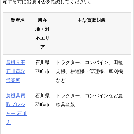
頼する前に出張可否を確認してください。
業者名
所在
主な買取対象
地・対
応エリ
ア
農機具王
石川県
トラクター、コンバイン、田植
石川買取
羽咋市
え機、耕運機・管理機、草刈機
営業所
など
農機具買
石川県
トラクター、コンバインなど農
取プレジ
羽咋市
機具全般
ャー 石川
店