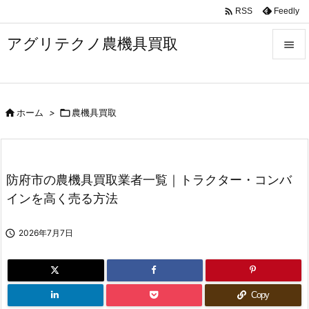

Feedly
RSS
アグリテクノ農機具買取


メニュ


ホーム
>

農機具買取
前へ

次へ

防府市の農機具買取業者一覧｜トラクター・コンバ
検索
インを高く売る方法

2026年7月7日
Copy