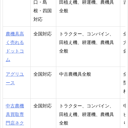
口・島
田植え機、耕運機、農機具
古
根・四国
全般
対応
農機具高
全国対応
トラクター、コンバイン、
全
く売れる
田植え機、耕運機、農機具
大
ドットコ
全般
金
ム
アグリユ
全国対応
中古農機具全般
全
ース
型
相
中古農機
全国対応
トラクター、コンバイン、
中
具買取専
田植え機、耕運機、農機具
ビ
門店ネク
全般
り