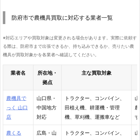
防府市で農機具買取に対応する業者一覧
※対応エリアや買取対象は変更される場合があります。実際に依頼す
る際は、防府市まで出張できるか、持ち込みできるか、売りたい農
機具が買取対象かを各業者へ確認してください。
業者名
所在地・
主な買取対象
拠点
農機具で
山口県・
トラクター、コンバイン、
山
っく 山口
中国地方
田植え機、耕運機・管理
農
店
対応
機、草刈機、運搬車など
す
農くる
広島・山
トラクター、コンバイン、
山