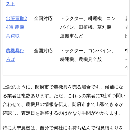
スト
出張買取2
全国対応
トラクター、耕運機、コン
農
4時 農機
バイン、田植機、草刈機、
古
具買取
運搬車など
比
農機具ひ
全国対応
トラクター、コンバイン、
中
ろば
耕運機、農機具全般
ー
使
上記のように、防府市で農機具を売る場合でも、候補にな
る業者は複数あります。ただ、これらの業者に1社ずつ問い
合わせて、農機具の情報を伝え、防府市まで出張できるか
確認し、査定日を調整するのはかなり手間がかかります。
特に大型農機は、自分で何社にも持ち込んで相見積もりを