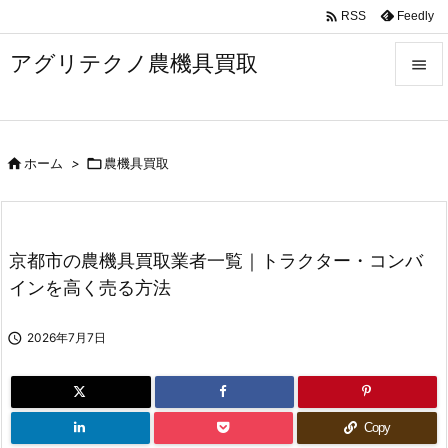

Feedly
RSS
アグリテクノ農機具買取


メニュ


ホーム
>

農機具買取
前へ

次へ

京都市の農機具買取業者一覧｜トラクター・コンバ
検索
インを高く売る方法

2026年7月7日
Copy