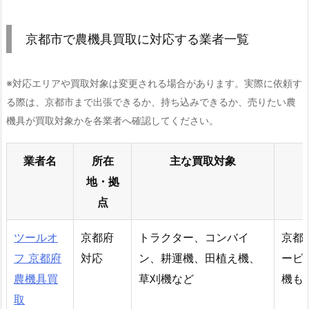
京都市で農機具買取に対応する業者一覧
※対応エリアや買取対象は変更される場合があります。実際に依頼す
る際は、京都市まで出張できるか、持ち込みできるか、売りたい農
機具が買取対象かを各業者へ確認してください。
業者名
所在
主な買取対象
地・拠
点
ツールオ
京都府
トラクター、コンバイ
京都
フ 京都府
対応
ン、耕運機、田植え機、
ービ
農機具買
草刈機など
機も
取