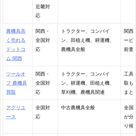
近畿対
応
農機具高
関西・
トラクター、コンバイ
関西
く売れる
全国対
ン、田植え機、耕運機、
ービ
ドットコ
応
農機具全般
前査
ム 関西
ツールオ
関西・
トラクター、コンバイ
工具
フ 農機具
全国対
ン、耕運機、田植え機、
取も
買取
応
草刈機、農機具関連
まと
アグリユ
全国対
中古農機具全般
全国
ース
応
が分
り候