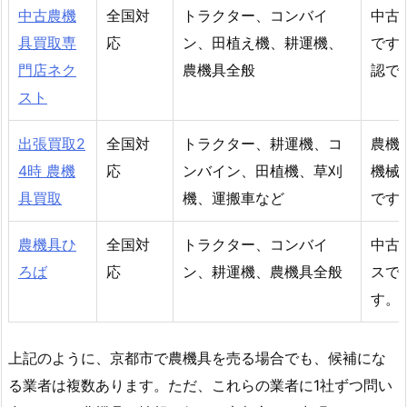
中古農機
全国対
トラクター、コンバイ
中古
具買取専
応
ン、田植え機、耕運機、
です
門店ネク
農機具全般
認で
スト
出張買取2
全国対
トラクター、耕運機、コ
農機
4時 農機
応
ンバイン、田植機、草刈
機械
具買取
機、運搬車など
です
農機具ひ
全国対
トラクター、コンバイ
中古
ろば
応
ン、耕運機、農機具全般
スで
す。
上記のように、京都市で農機具を売る場合でも、候補にな
る業者は複数あります。ただ、これらの業者に1社ずつ問い