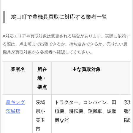
鳩山町で農機具買取に対応する業者一覧
※対応エリアや買取対象は変更される場合があります。実際に依頼す
る際は、鳩山町まで出張できるか、持ち込みできるか、売りたい農
機具が買取対象かを各業者へ確認してください。
業者名
所在
主な買取対象
地・
拠点
農キング
茨城
トラクター、コンバイン、田
茨
茨城店
県小
植機、耕耘機、運搬車、堀取
張
美玉
機など
圏
市