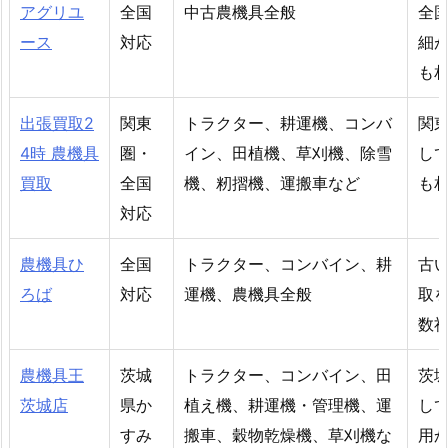
アグリユ
全国
中古農機具全般
全
ース
対応
細
も
出張買取2
関東
トラクター、耕運機、コンバ
関
4時 農機具
圏・
イン、田植機、草刈機、除雪
し
買取
全国
機、籾摺機、運搬車など
も
対応
農機具ひ
全国
トラクター、コンバイン、耕
古
ろば
対応
運機、農機具全般
取
数
農機具王
茨城
トラクター、コンバイン、田
茨
茨城店
県か
植え機、耕運機・管理機、運
し
すみ
搬車、穀物乾燥機、草刈機な
用