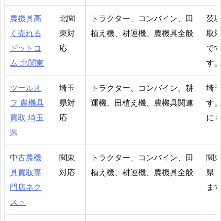
農機具高
北関
トラクター、コンバイン、田
茨
く売れる
東対
植え機、耕運機、農機具全般
取
ドットコ
応
で
ム 北関東
す
ツールオ
埼玉
トラクター、コンバイン、耕
埼
フ 農機具
県対
運機、田植え機、農機具関連
す
買取 埼玉
応
に
県
中古農機
関東
トラクター、コンバイン、田
関
具買取専
対応
植え機、耕運機、農機具全般
県
門店ネク
ま
スト