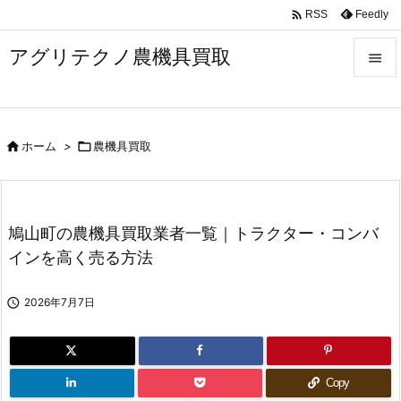

Feedly
RSS
アグリテクノ農機具買取


メニュ


ホーム
>

農機具買取
前へ

次へ

鳩山町の農機具買取業者一覧｜トラクター・コンバ
検索
インを高く売る方法

2026年7月7日
Copy