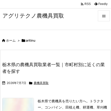

Feedly
RSS
アグリテクノ農機具買取


メニュ


ホーム
>

aritinu
前へ

次へ

栃木県の農機具買取業者一覧｜市町村別に近くの業
検索
者を探す

2026年7月7日

農機具買取
栃木県で農機具を売りたい方へ。トラクタ
ー、コンバイン、田植え機、耕運機、草刈機