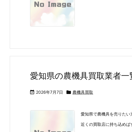
愛知県の農機具買取業者一

2026年7月7日

農機具買取
愛知県で農機具を売りたい
近くの買取店に持ち込めばす