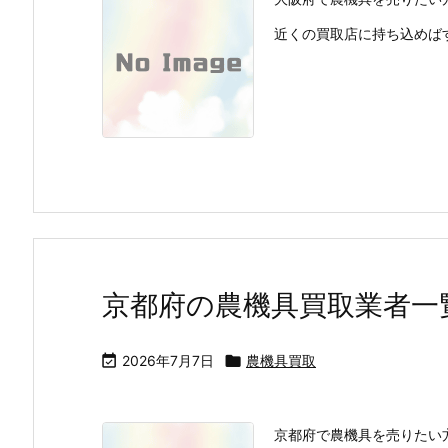
近くの買取店に持ち込めばす
京都府の農機具買取業者一

2026年7月7日

農機具買取
京都府で農機具を売りたい