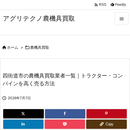

Feedly
RSS
アグリテクノ農機具買取


メニュ


ホーム
>

農機具買取
前へ

次へ

四街道市の農機具買取業者一覧｜トラクター・コン
検索
バインを高く売る方法

2026年7月7日
Copy