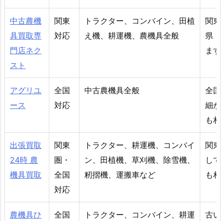
中古農機
関東
トラクター、コンバイン、田植
関東
具買取専
対応
え機、耕運機、農機具全般
県・
門店ネク
ます
スト
アグリユ
全国
中古農機具全般
全国
ース
対応
細が
も相
出張買取
関東
トラクター、耕運機、コンバイ
関東
24時 農
圏・
ン、田植機、草刈機、除雪機、
して
機具買取
全国
籾摺機、運搬車など
も相
対応
農機具ひ
全国
トラクター、コンバイン、耕運
古い