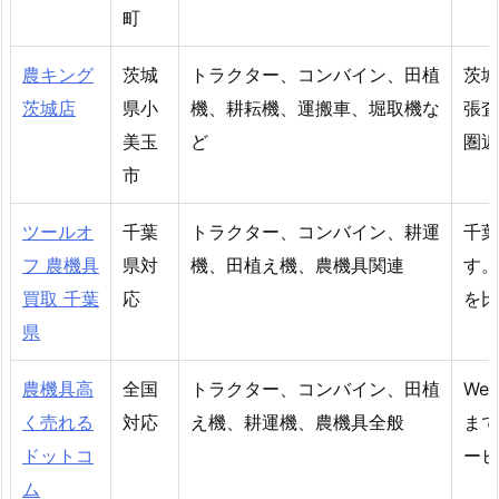
町
農キング
茨城
トラクター、コンバイン、田植
茨城
茨城店
県小
機、耕耘機、運搬車、堀取機な
張査
美玉
ど
圏近
市
ツールオ
千葉
トラクター、コンバイン、耕運
千葉
フ 農機具
県対
機、田植え機、農機具関連
す。
買取 千葉
応
を比
県
農機具高
全国
トラクター、コンバイン、田植
We
く売れる
対応
え機、耕運機、農機具全般
まで
ドットコ
ービ
ム