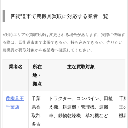
四街道市で農機具買取に対応する業者一覧
※対応エリアや買取対象は変更される場合があります。実際に依頼す
る際は、四街道市まで出張できるか、持ち込みできるか、売りたい
農機具が買取対象かを各業者へ確認してください。
業者名
所在
主な買取対象
地・
拠点
農機具王
千葉
トラクター、コンバイン、田植
千葉
千葉店
県香
え機、耕運機・管理機、運搬
王の
取郡
車、穀物乾燥機、草刈機など
機具
多古