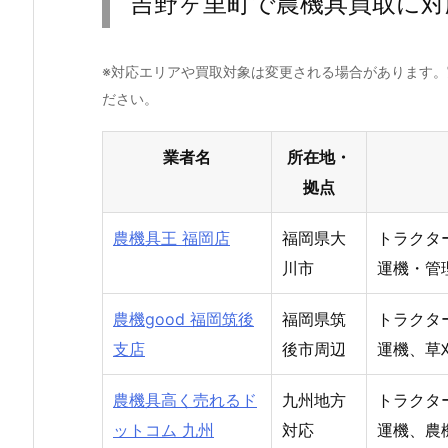
吉野ヶ里町で農機具買取に対
※対応エリアや買取対象は変更される場合があります
ださい。
業者名
所在地・
拠点
農機具王 福岡店
福岡県大
トラクタ
川市
運機・管
農機good 福岡筑後
福岡県筑
トラクタ
支店
後市周辺
運機、草
農機具高く売れるド
九州地方
トラクタ
ットコム 九州
対応
運機、農