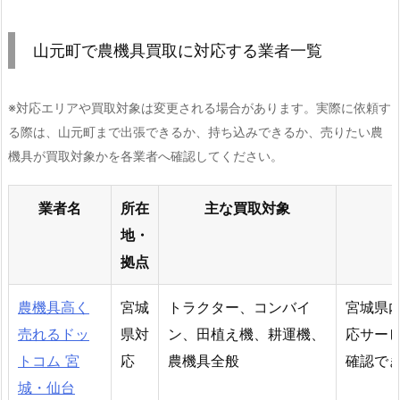
山元町で農機具買取に対応する業者一覧
※対応エリアや買取対象は変更される場合があります。実際に依頼す
る際は、山元町まで出張できるか、持ち込みできるか、売りたい農
機具が買取対象かを各業者へ確認してください。
業者名
所在
主な買取対象
地・
拠点
農機具高く
宮城
トラクター、コンバイ
宮城県
売れるドッ
県対
ン、田植え機、耕運機、
応サー
トコム 宮
応
農機具全般
確認で
城・仙台