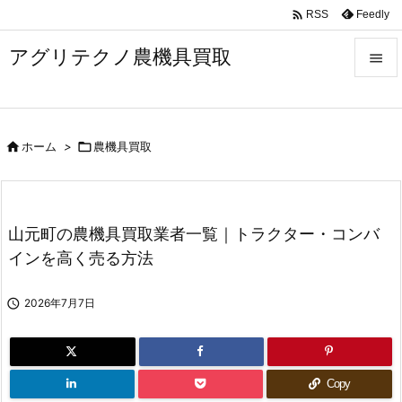

Feedly
RSS
アグリテクノ農機具買取


メニュ


ホーム
>

農機具買取
前へ

次へ

山元町の農機具買取業者一覧｜トラクター・コンバ
検索
インを高く売る方法

2026年7月7日
Copy