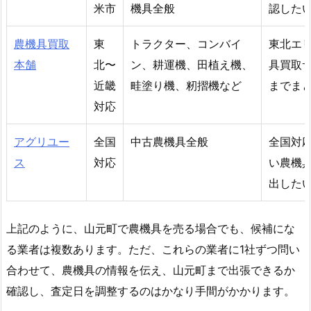
米市
機具全般
認した
農機具買取
東
トラクター、コンバイ
東北エ
本舗
北〜
ン、耕運機、田植え機、
具買取
近畿
畦塗り機、籾摺機など
までま
対応
アグリユー
全国
中古農機具全般
全国対
ス
対応
い農機
出した
上記のように、山元町で農機具を売る場合でも、候補にな
る業者は複数あります。ただ、これらの業者に1社ずつ問い
合わせて、農機具の情報を伝え、山元町まで出張できるか
確認し、査定日を調整するのはかなり手間がかかります。