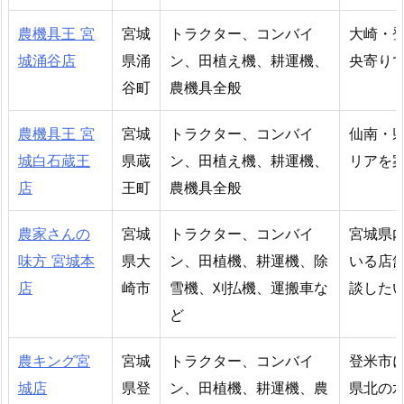
農機具王 宮
宮城
トラクター、コンバイ
大崎・
城涌谷店
県涌
ン、田植え機、耕運機、
央寄り
谷町
農機具全般
農機具王 宮
宮城
トラクター、コンバイ
仙南・
城白石蔵王
県蔵
ン、田植え機、耕運機、
リアを
店
王町
農機具全般
農家さんの
宮城
トラクター、コンバイ
宮城県
味方 宮城本
県大
ン、田植機、耕運機、除
いる店
店
崎市
雪機、刈払機、運搬車な
談した
ど
農キング宮
宮城
トラクター、コンバイ
登米市
城店
県登
ン、田植機、耕運機、農
県北の