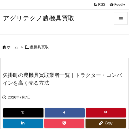

Feedly
RSS
アグリテクノ農機具買取


メニュ


ホーム
>

農機具買取
前へ

次へ

矢掛町の農機具買取業者一覧｜トラクター・コンバ
検索
インを高く売る方法

2026年7月7日
Copy