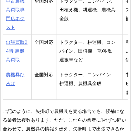
中古農機
全国対応
トラクター、コンバイン、
中
具買取専
田植え機、耕運機、農機具
ス
門店ネク
全般
補
スト
出張買取2
全国対応
トラクター、耕運機、コン
農
4時 農機
バイン、田植機、草刈機、
い
具買取
運搬車など
候
農機具ひ
全国対応
トラクター、コンバイン、
中
ろば
耕運機、農機具全般
ビ
ま
上記のように、矢掛町で農機具を売る場合でも、候補にな
る業者は複数あります。ただ、これらの業者に1社ずつ問い
合わせて、農機具の情報を伝え、矢掛町まで出張できるか