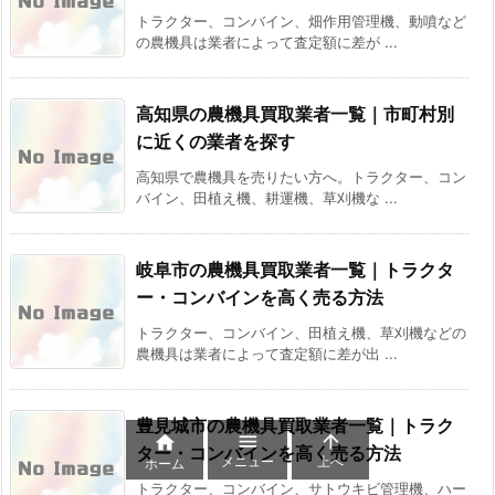
トラクター、コンバイン、畑作用管理機、動噴など
の農機具は業者によって査定額に差が ...
高知県の農機具買取業者一覧｜市町村別
に近くの業者を探す
高知県で農機具を売りたい方へ。トラクター、コン
バイン、田植え機、耕運機、草刈機な ...
岐阜市の農機具買取業者一覧｜トラクタ
ー・コンバインを高く売る方法
トラクター、コンバイン、田植え機、草刈機などの
農機具は業者によって査定額に差が出 ...
豊見城市の農機具買取業者一覧｜トラク



ター・コンバインを高く売る方法
メニュー
上へ
ホーム
トラクター、コンバイン、サトウキビ管理機、ハー