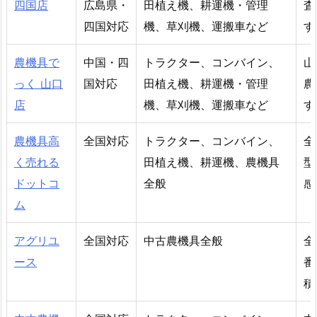
四国店
広島県・
田植え機、耕運機・管理
査
四国対応
機、草刈機、運搬車など
す
農機具で
中国・四
トラクター、コンバイン、
山
っく 山口
国対応
田植え機、耕運機・管理
農
店
機、草刈機、運搬車など
す
農機具高
全国対応
トラクター、コンバイン、
全
く売れる
田植え機、耕運機、農機具
型
ドットコ
全般
感
ム
アグリユ
全国対応
中古農機具全般
全
ース
番
積