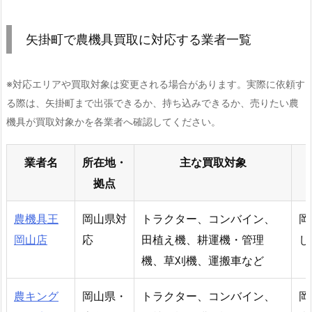
矢掛町で農機具買取に対応する業者一覧
※対応エリアや買取対象は変更される場合があります。実際に依頼す
る際は、矢掛町まで出張できるか、持ち込みできるか、売りたい農
機具が買取対象かを各業者へ確認してください。
業者名
所在地・
主な買取対象
拠点
農機具王
岡山県対
トラクター、コンバイン、
岡
岡山店
応
田植え機、耕運機・管理
し
機、草刈機、運搬車など
農キング
岡山県・
トラクター、コンバイン、
岡