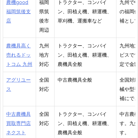
農機good
福岡
トラクター、コンバイ
九州で中
福岡筑後支
県筑
ン、田植え機、耕運機、
の福岡
店
後市
草刈機、運搬車など
補とし
周辺
農機具高く
九州
トラクター、コンバイ
九州地
売れるドッ
地方
ン、田植え機、耕運機、
ビスで
トコム 九州
対応
農機具全般
定で金
アグリユー
全国
中古農機具全般
全国対
ス
対応
械や型
補にで
中古農機具
全国
トラクター、コンバイ
中古農
買取専門店
対応
ン、田植え機、耕運機、
す。九
ネクスト
農機具全般
す。