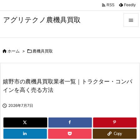

Feedly
RSS
アグリテクノ農機具買取


メニュ


ホーム
>

農機具買取
前へ

次へ

嬉野市の農機具買取業者一覧｜トラクター・コンバ
検索
インを高く売る方法

2026年7月7日
Copy