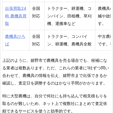
出張買取24
全国
トラクター、耕運機、コ
農機具
時 農機具買
対応
ンバイン、田植機、草刈
械や故
取
機、運搬車など
す。
農機具ひろ
全国
トラクター、コンバイ
中古農
ば
対応
ン、耕運機、農機具全般
です。
上記のように、嬉野市で農機具を売る場合でも、候補にな
る業者は複数あります。ただ、これらの業者に1社ずつ問い
合わせて、農機具の情報を伝え、嬉野市まで出張できるか
確認し、査定日を調整するのはかなり手間がかかります。
特に大型農機は、自分で何社にも持ち込んで相見積もりを
取るのが難しいため、ネット上で複数社にまとめて査定依
頼できるサービスを使うと効率的です。