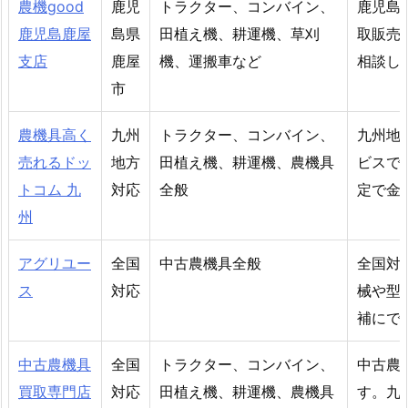
農機good
鹿児
トラクター、コンバイン、
鹿児島
鹿児島鹿屋
島県
田植え機、耕運機、草刈
取販売
支店
鹿屋
機、運搬車など
相談し
市
農機具高く
九州
トラクター、コンバイン、
九州地
売れるドッ
地方
田植え機、耕運機、農機具
ビスで
トコム 九
対応
全般
定で金
州
アグリユー
全国
中古農機具全般
全国対
ス
対応
械や型
補にで
中古農機具
全国
トラクター、コンバイン、
中古農
買取専門店
対応
田植え機、耕運機、農機具
す。九