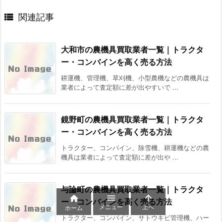

関連記事
大和市の農機具買取業者一覧｜トラクタ
ー・コンバインを高く売る方法
耕運機、管理機、草刈機、小型農機などの農機具は
業者によって査定額に差が出やすいで ...
鏡野町の農機具買取業者一覧｜トラクタ
ー・コンバインを高く売る方法
トラクター、コンバイン、除雪機、耕運機などの農
機具は業者によって査定額に差が出や ...
与論町の農機具買取業者一覧｜トラクタ



ー・コンバインを高く売る方法
メニュー
上へ
ホーム
トラクター、コンバイン、サトウキビ管理機、ハー