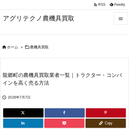

Feedly
RSS
アグリテクノ農機具買取


メニュ


ホーム
>

農機具買取
前へ

次へ

龍郷町の農機具買取業者一覧｜トラクター・コンバ
検索
インを高く売る方法

2026年7月7日
Copy