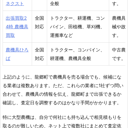
ネクスト
全般
す。
出張買取2
全国
トラクター、耕運機、コン
農機具
4時 農機具
対応
バイン、田植機、草刈機、
械や故
買取
運搬車など
す。
農機具ひろ
全国
トラクター、コンバイン、
中古農
ば
対応
耕運機、農機具全般
です。
上記のように、龍郷町で農機具を売る場合でも、候補にな
る業者は複数あります。ただ、これらの業者に1社ずつ問い
合わせて、農機具の情報を伝え、龍郷町まで出張できるか
確認し、査定日を調整するのはかなり手間がかかります。
特に大型農機は、自分で何社にも持ち込んで相見積もりを
取るのが難しいため、ネット上で複数社にまとめて査定依