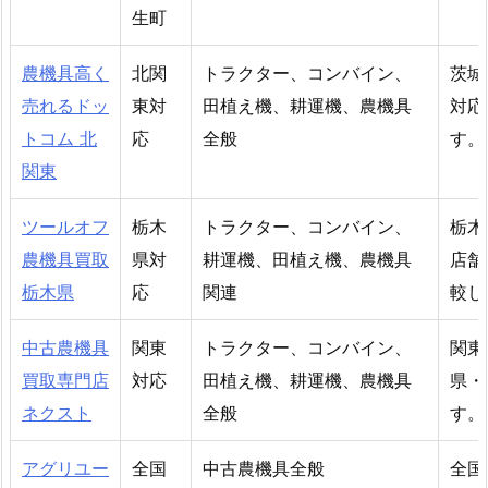
生町
農機具高く
北関
トラクター、コンバイン、
茨城
売れるドッ
東対
田植え機、耕運機、農機具
対応
トコム 北
応
全般
す。
関東
ツールオフ
栃木
トラクター、コンバイン、
栃木
農機具買取
県対
耕運機、田植え機、農機具
店舗
栃木県
応
関連
較し
中古農機具
関東
トラクター、コンバイン、
関東
買取専門店
対応
田植え機、耕運機、農機具
県・
ネクスト
全般
す。
アグリユー
全国
中古農機具全般
全国