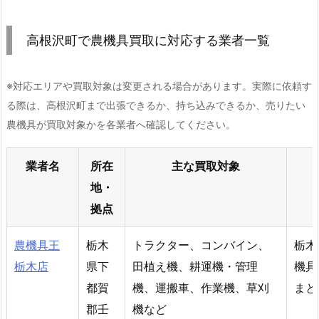
高根沢町で農機具買取に対応する業者一覧
※対応エリアや買取対象は変更される場合があります。実際に依頼す
る際は、高根沢町まで出張できるか、持ち込みできるか、売りたい
農機具が買取対象かを各業者へ確認してください。
業者名
所在
主な買取対象
地・
拠点
農機具王
栃木
トラクター、コンバイン、
栃木
栃木店
県下
田植え機、耕運機・管理
機具
都賀
機、運搬車、作業機、草刈
まと
郡壬
機など