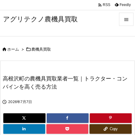

Feedly
RSS
アグリテクノ農機具買取


メニュ


ホーム
>

農機具買取
前へ

次へ

高根沢町の農機具買取業者一覧｜トラクター・コン
検索
バインを高く売る方法

2026年7月7日
Copy