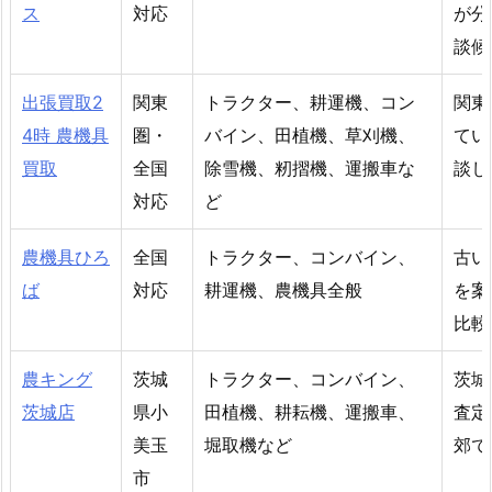
ス
対応
が分
談候
出張買取2
関東
トラクター、耕運機、コン
関東
4時 農機具
圏・
バイン、田植機、草刈機、
てい
買取
全国
除雪機、籾摺機、運搬車な
談し
対応
ど
農機具ひろ
全国
トラクター、コンバイン、
古い
ば
対応
耕運機、農機具全般
を案
比較
農キング
茨城
トラクター、コンバイン、
茨城
茨城店
県小
田植機、耕耘機、運搬車、
査定
美玉
堀取機など
郊で
市