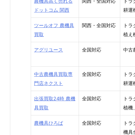
農機具高く売れる
関西・全国対応
トラ
ドットコム 関西
耕運
ツールオフ 農機具
関西・全国対応
トラ
買取
植え
アグリユース
全国対応
中古
中古農機具買取専
全国対応
トラ
門店ネクスト
耕運
出張買取24時 農機
全国対応
トラ
具買取
植機
農機具ひろば
全国対応
トラ
機具