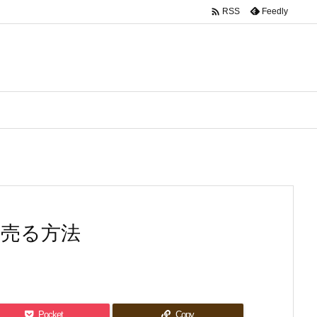

Feedly
RSS
く売る方法
Pocket
Copy