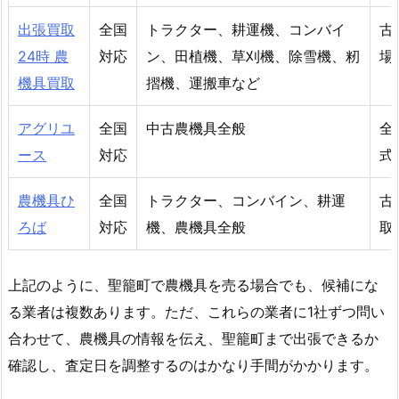
出張買取
全国
トラクター、耕運機、コンバイ
古
24時 農
対応
ン、田植機、草刈機、除雪機、籾
場
機具買取
摺機、運搬車など
アグリユ
全国
中古農機具全般
全
ース
対応
式
農機具ひ
全国
トラクター、コンバイン、耕運
古
ろば
対応
機、農機具全般
取
上記のように、聖籠町で農機具を売る場合でも、候補にな
る業者は複数あります。ただ、これらの業者に1社ずつ問い
合わせて、農機具の情報を伝え、聖籠町まで出張できるか
確認し、査定日を調整するのはかなり手間がかかります。