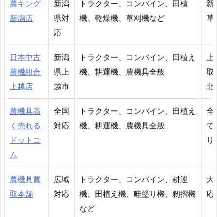
農キング
新潟
トラクター、コンバイン、田植
新
新潟店
県対
機、乾燥機、草刈機など
草
応
日本中古
新潟
トラクター、コンバイン、田植え
上
農機組合
県上
機、耕運機、農機具全般
取
上越店
越市
北
農機具高
全国
トラクター、コンバイン、田植え
全
く売れる
対応
機、耕運機、農機具全般
で
ドットコ
り
ム
農機具買
広域
トラクター、コンバイン、耕運
大
取本舗
対応
機、田植え機、畦塗り機、籾摺機
応
など