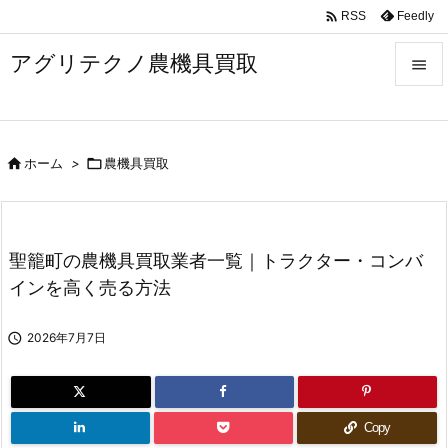

Feedly
RSS
アグリテクノ農機具買取


メニュ


ホーム
>

農機具買取
前へ

次へ

聖籠町の農機具買取業者一覧｜トラクター・コンバ
検索
インを高く売る方法

2026年7月7日
Copy