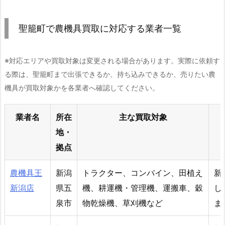
聖籠町で農機具買取に対応する業者一覧
※対応エリアや買取対象は変更される場合があります。実際に依頼す
る際は、聖籠町まで出張できるか、持ち込みできるか、売りたい農
機具が買取対象かを各業者へ確認してください。
業者名
所在
主な買取対象
地・
拠点
農機具王
新潟
トラクター、コンバイン、田植え
新
新潟店
県五
機、耕運機・管理機、運搬車、穀
し
泉市
物乾燥機、草刈機など
ま