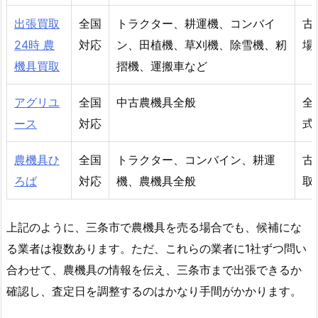
出張買取
全国
トラクター、耕運機、コンバイ
古
24時 農
対応
ン、田植機、草刈機、除雪機、籾
場
機具買取
摺機、運搬車など
アグリユ
全国
中古農機具全般
全
ース
対応
式
農機具ひ
全国
トラクター、コンバイン、耕運
古
ろば
対応
機、農機具全般
取
上記のように、三条市で農機具を売る場合でも、候補にな
る業者は複数あります。ただ、これらの業者に1社ずつ問い
合わせて、農機具の情報を伝え、三条市まで出張できるか
確認し、査定日を調整するのはかなり手間がかかります。