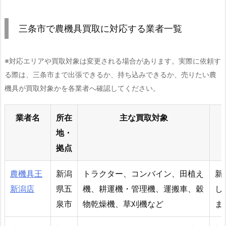
三条市で農機具買取に対応する業者一覧
※対応エリアや買取対象は変更される場合があります。実際に依頼す
る際は、三条市まで出張できるか、持ち込みできるか、売りたい農
機具が買取対象かを各業者へ確認してください。
業者名
所在
主な買取対象
地・
拠点
農機具王
新潟
トラクター、コンバイン、田植え
新
新潟店
県五
機、耕運機・管理機、運搬車、穀
し
泉市
物乾燥機、草刈機など
ま