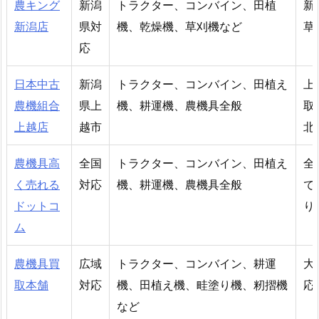
農キング
新潟
トラクター、コンバイン、田植
新
新潟店
県対
機、乾燥機、草刈機など
草
応
日本中古
新潟
トラクター、コンバイン、田植え
上
農機組合
県上
機、耕運機、農機具全般
取
上越店
越市
北
農機具高
全国
トラクター、コンバイン、田植え
全
く売れる
対応
機、耕運機、農機具全般
で
ドットコ
り
ム
農機具買
広域
トラクター、コンバイン、耕運
大
取本舗
対応
機、田植え機、畦塗り機、籾摺機
応
など