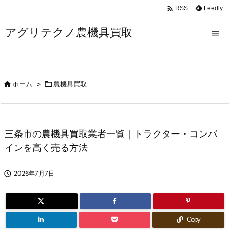

Feedly
RSS
アグリテクノ農機具買取


メニュ


ホーム
>

農機具買取
前へ

次へ

三条市の農機具買取業者一覧｜トラクター・コンバ
検索
インを高く売る方法

2026年7月7日
Copy