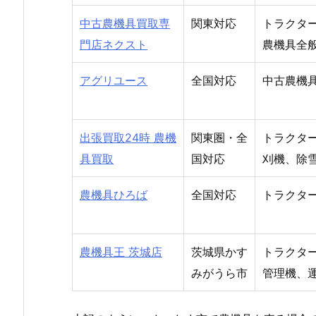
中古農機具買取専
関東対応
トラクタ
門店ネクスト
農機具全
アグリユース
全国対応
中古農機
出張買取24時 農機
関東圏・全
トラクタ
具買取
国対応
刈機、除
農機具ひろば
全国対応
トラクタ
農機具王 茨城店
茨城県かす
トラクタ
みがうら市
管理機、