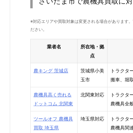
さいたま市で農機具買取に対
※対応エリアや買取対象は変更される場合があります
ださい。
業者名
所在地・拠
点
農キング 茨城店
茨城県小美
トラクタ
玉市
搬車、堀
農機具高く売れる
北関東対応
トラクタ
ドットコム 北関東
農機具全
ツールオフ 農機具
埼玉県対応
トラクタ
買取 埼玉県
農機具関