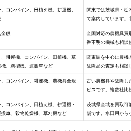
ー、コンバイン、田植え機、耕運機、
関東では茨城県・栃
般
て案内しています。
具全般
全国対応の農機具買
番不明の機械も相談
ー、耕運機、コンバイン、田植機、草
関東圏を中心に農機
雪機、籾摺機、運搬車など
故障品の査定も相談
ー、コンバイン、耕運機、農機具全般
古い農機具や故障し
ビスです。複数社比
ー、コンバイン、田植え機、耕運機・
茨城県全域を買取可
運搬車、穀物乾燥機、草刈機など
舗です。水田用から