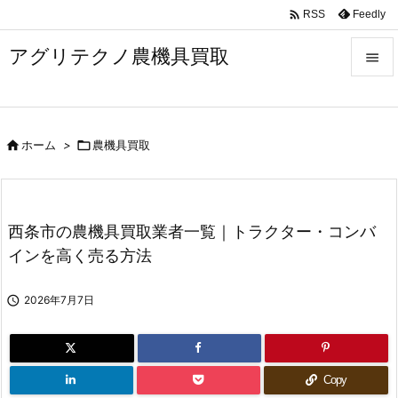

Feedly
RSS
アグリテクノ農機具買取


メニュ


ホーム
>

農機具買取
前へ

次へ

西条市の農機具買取業者一覧｜トラクター・コンバ
検索
インを高く売る方法

2026年7月7日
Copy