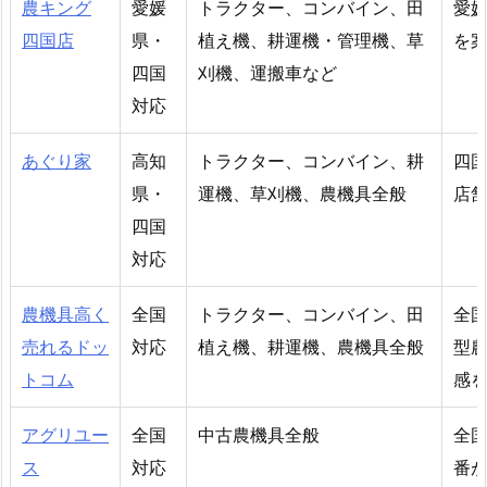
農キング
愛媛
トラクター、コンバイン、田
愛
四国店
県・
植え機、耕運機・管理機、草
を
四国
刈機、運搬車など
対応
あぐり家
高知
トラクター、コンバイン、耕
四
県・
運機、草刈機、農機具全般
店
四国
対応
農機具高く
全国
トラクター、コンバイン、田
全
売れるドッ
対応
植え機、耕運機、農機具全般
型
トコム
感
アグリユー
全国
中古農機具全般
全
ス
対応
番