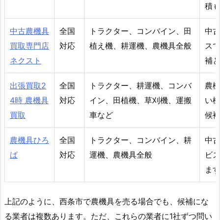
積
中古農機具
全国
トラクター、コンバイン、田
中
買取専門店
対応
植え機、耕運機、農機具全般
ス
ネクスト
補
出張買取2
全国
トラクター、耕運機、コンバ
農
4時 農機具
対応
イン、田植機、草刈機、運搬
い
買取
車など
候
農機具ひろ
全国
トラクター、コンバイン、耕
中
ば
対応
運機、農機具全般
ビ
ま
上記のように、西条市で農機具を売る場合でも、候補にな
る業者は複数あります。ただ、これらの業者に1社ずつ問い