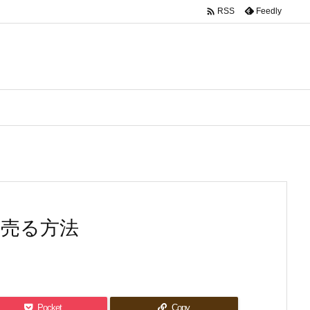

Feedly
RSS
く売る方法
Pocket
Copy