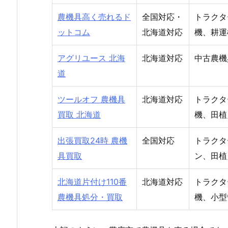
農機具高く売れるド
全国対応・
トラクタ
ットコム
北海道対応
機、耕運
アグリユース 北海
北海道対応
中古農機
道
ツールオフ 農機具
北海道対応
トラクタ
買取 北海道
機、田植
出張買取24時 農機
全国対応
トラクタ
具買取
ン、田植
北海道片付け110番
北海道対応
トラクタ
農機具処分・買取
機、小型