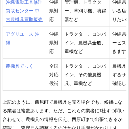
沖縄電動工具修理
沖縄
管理機、トラクタ
沖縄県
買取センター 中
県対
ー、草刈り機、噴霧
いる店
古農機具買取販売
応
器など
りたい
アグリユース 沖
沖縄
トラクター、コンバ
沖縄県
縄
県対
イン、農機具全般、
ービス
応
重機など
きます
農機具でっく
全国
トラクター、コンバ
農機具
対応
イン、その他農機
するサ
候補
具、重機など
確認し
上記のように、西原町で農機具を売る場合でも、候補にな
る業者は複数あります。ただ、これらの業者に1社ずつ問い
合わせて、農機具の情報を伝え、西原町まで出張できるか
確認し、査定日を調整するのはかなり手間がかかります。