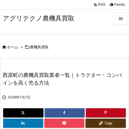

Feedly
RSS
アグリテクノ農機具買取


メニュ


ホーム
>

農機具買取
前へ

次へ

西原町の農機具買取業者一覧｜トラクター・コンバ
検索
インを高く売る方法

2026年7月7日
Copy