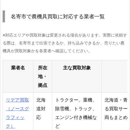
名寄市で農機具買取に対応する業者一覧
※対応エリアや買取対象は変更される場合があります。実際に依頼す
る際は、名寄市まで出張できるか、持ち込みできるか、売りたい農
機具が買取対象かを各業者へ確認してください。
業者名
所在
主な買取対象
地・
拠点
リデア買取
北海
トラクター、重機、
北海道・青
（ノースグ
道対
除雪機、トラック、
る買取サー
ラフィッ
応
エンジン付き機械な
両もまとめ
ク）
ど