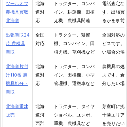
ツールオフ
北海
トラクター、コンバ
電話査定な
農機具買取
道対
イン、耕運機、田植
す。出張買
北海道
応
え機、農機具関連
るかを事前
出張買取24
全国
トラクター、耕運
全国対応の
時 農機具
対応
機、コンバイン、田
ビスです。
買取
植え機、草刈機など
い場合の候
北海道片付
北海
トラクター、コンバ
農機具の処
け110番 農
道対
イン、田植機、小型
スです。倉
機具処分・
応
管理機、運搬車など
分したい場
買取
北海道重建
北海
トラクター、タイヤ
芽室町に拠
販売
道河
ショベル、ユンボ、
十勝エリア
西郡
重機、農機具など
を売りたい