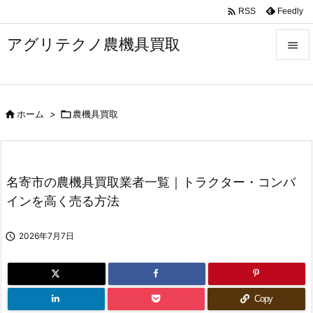

Feedly
RSS
アグリテクノ農機具買取


メニュ


ホーム
>

農機具買取
前へ

次へ

名寄市の農機具買取業者一覧｜トラクター・コンバ
検索
インを高く売る方法

2026年7月7日
Copy