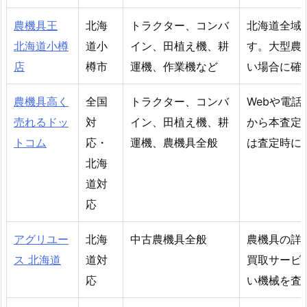
農機具王
北海
トラクター、コンバ
北海道全域
北海道小樽
道小
イン、田植え機、耕
す。大型農
店
樽市
運機、作業機など
い場合に確
農機具高く
全国
トラクター、コンバ
Webや電
売れるドッ
対
イン、田植え機、耕
から本査定
トコム
応・
運機、農機具全般
は査定時に
北海
道対
応
アグリユー
北海
中古農機具全般
農機具の詳
ス 北海道
道対
買取サービ
応
い機械を査