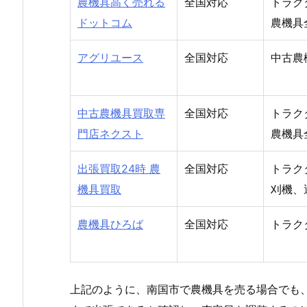
農機具高く売れる
全国対応
トラク
ドットコム
農機具
アグリユース
全国対応
中古農
中古農機具買取専
全国対応
トラク
門店ネクスト
農機具
出張買取24時 農
全国対応
トラク
機具買取
刈機、
農機具ひろば
全国対応
トラク
上記のように、南国市で農機具を売る場合でも