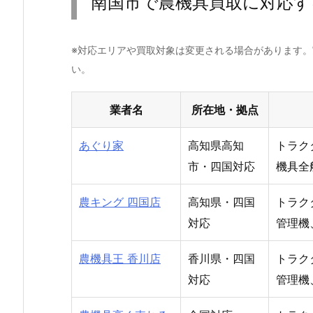
南国市で農機具買取に対応す
※対応エリアや買取対象は変更される場合があります
い。
業者名
所在地・拠点
あぐり家
高知県高知
トラク
市・四国対応
機具全
農キング 四国店
高知県・四国
トラク
対応
管理機
農機具王 香川店
香川県・四国
トラク
対応
管理機