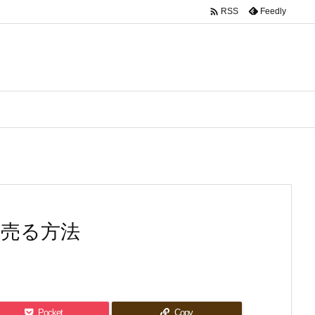

Feedly
RSS
く売る方法
Pocket
Copy