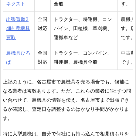
ネクスト
全般
す。
出張買取2
全国
トラクター、耕運機、コン
農機具
4時 農機具
対応
バイン、田植機、草刈機、
す。店
買取
運搬車など
です。
農機具ひろ
全国
トラクター、コンバイン、
中古農
ば
対応
耕運機、農機具全般
です。
上記のように、名古屋市で農機具を売る場合でも、候補に
なる業者は複数あります。ただ、これらの業者に1社ずつ問
い合わせて、農機具の情報を伝え、名古屋市まで出張でき
るか確認し、査定日を調整するのはかなり手間がかかりま
す。
特に大型農機は、自分で何社にも持ち込んで相見積もりを