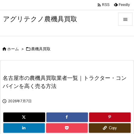

Feedly
RSS
アグリテクノ農機具買取


メニュ


ホーム
>

農機具買取
前へ

次へ

名古屋市の農機具買取業者一覧｜トラクター・コン
検索
バインを高く売る方法

2026年7月7日
Copy