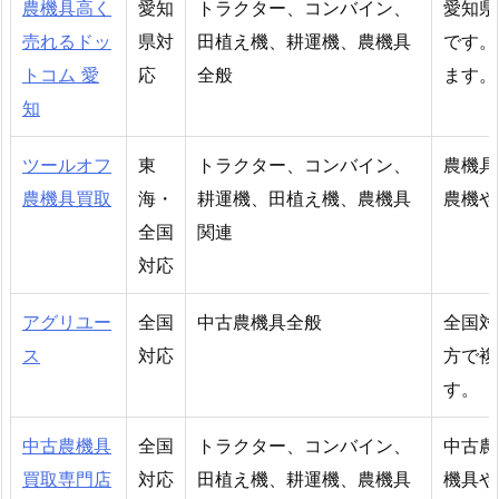
農機具高く
愛知
トラクター、コンバイン、
愛知県
売れるドッ
県対
田植え機、耕運機、農機具
です。
トコム 愛
応
全般
ます。
知
ツールオフ
東
トラクター、コンバイン、
農機具
農機具買取
海・
耕運機、田植え機、農機具
農機や
全国
関連
対応
アグリユー
全国
中古農機具全般
全国対
ス
対応
方で複
す。
中古農機具
全国
トラクター、コンバイン、
中古農
買取専門店
対応
田植え機、耕運機、農機具
機具や