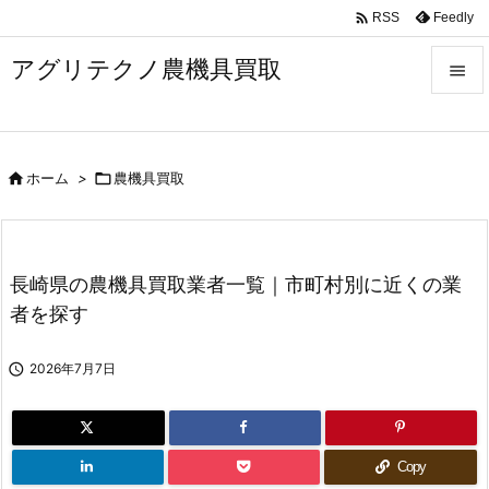

Feedly
RSS
アグリテクノ農機具買取


メニュ


ホーム
>

農機具買取
前へ

次へ

長崎県の農機具買取業者一覧｜市町村別に近くの業
検索
者を探す

2026年7月7日
Copy