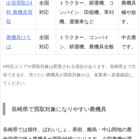
出張買取24
全国
トラクター、耕運機、コ
農機具
時 農機具買
対応
ンバイン、田植機、草刈
械や故
取
機、運搬車など
す。
農機具ひろ
全国
トラクター、コンバイ
中古農
ば
対応
ン、耕運機、農機具全般
です。
※対応エリアや買取対象は変更される場合があります。長崎県まで出
張できるか、売りたい農機具が買取対象かは、各業者へ直接確認し
てください。
長崎県で買取対象になりやすい農機具
長崎県では畑作、ばれいしょ、果樹、離島・中山間地の農
地管理で使う農機具が買取候補になります。小型農機や運