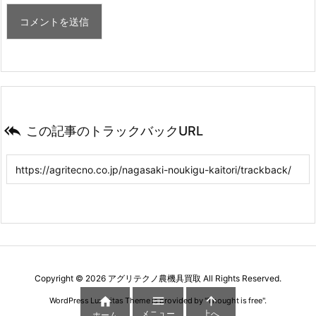

この記事のトラックバックURL
Copyright ©
2026
アグリテクノ農機具買取
All Rights Reserved.



WordPress Luxeritas Theme is provided by "
Thought is free
".
メニュー
上へ
ホーム