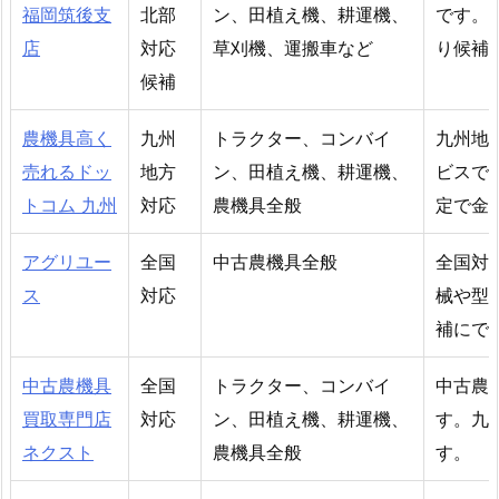
福岡筑後支
北部
ン、田植え機、耕運機、
です。
店
対応
草刈機、運搬車など
り候補
候補
農機具高く
九州
トラクター、コンバイ
九州地
売れるドッ
地方
ン、田植え機、耕運機、
ビスで
トコム 九州
対応
農機具全般
定で金
アグリユー
全国
中古農機具全般
全国対
ス
対応
械や型
補にで
中古農機具
全国
トラクター、コンバイ
中古農
買取専門店
対応
ン、田植え機、耕運機、
す。九
ネクスト
農機具全般
す。