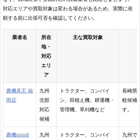
対応エリアや買取対象は変わる場合があるため、実際に依
頼する前に出張可否を確認してください。
業者名
所在
主な買取対象
地・
対応
エリ
ア
農機具王 福
九州
トラクター、コンバイ
長崎県
岡店
北部
ン、田植え機、耕運機・
較候補
対応
管理機、草刈機など
す。
候補
農機good
九州
トラクター、コンバイ
九州で