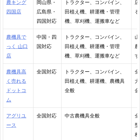
農キング
岡山県・
トラクター、コンバイン、
広
四国店
広島県・
田植え機、耕運機・管理
る
四国対応
機、草刈機、運搬車など
農機具で
中国・四
トラクター、コンバイン、
山
っく 山口
国対応
田植え機、耕運機・管理
農
店
機、草刈機、運搬車など
す
農機具高
全国対応
トラクター、コンバイン、
全
く売れる
田植え機、耕運機、農機具
大
ドットコ
全般
金
ム
アグリユ
全国対応
中古農機具全般
全
ース
型
相