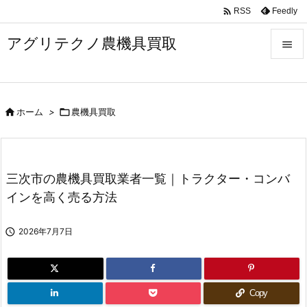

Feedly
RSS
アグリテクノ農機具買取


メニュ


ホーム
>

農機具買取
前へ

次へ

三次市の農機具買取業者一覧｜トラクター・コンバ
検索
インを高く売る方法

2026年7月7日
Copy