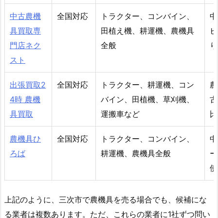
中古農機
全国対応
トラクター、コンバイン、
中
具買取専
田植え機、耕運機、農機具
ビ
門店ネク
全般
り
スト
出張買取2
全国対応
トラクター、耕運機、コン
農
4時 農機
バイン、田植機、草刈機、
古
具買取
運搬車など
比
農機具ひ
全国対応
トラクター、コンバイン、
中
ろば
耕運機、農機具全般
ー
使
上記のように、三次市で農機具を売る場合でも、候補にな
る業者は複数あります。ただ、これらの業者に1社ずつ問い