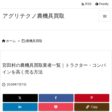

Feedly
RSS
アグリテクノ農機具買取


メニュ


ホーム
>

農機具買取
前へ

次へ

宮田村の農機具買取業者一覧｜トラクター・コンバ
検索
インを高く売る方法

2026年7月7日
Copy