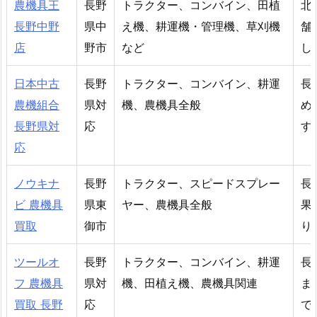
農機具王
長野
トラクター、コンバイン、田植
北
長野中野
県中
え機、耕運機・管理機、草刈機
舗
店
野市
など
し
日本中古
長野
トラクター、コンバイン、耕運
長
農機組合
県対
機、農機具全般
め
長野県対
応
す
応
ノウキナ
長野
トラクター、スピードスプレー
長
ビ 農機具
県東
ヤー、農機具全般
果
買取
御市
り
ツールオ
長野
トラクター、コンバイン、耕運
長
フ 農機具
県対
機、田植え機、農機具関連
ま
買取 長野
応
で