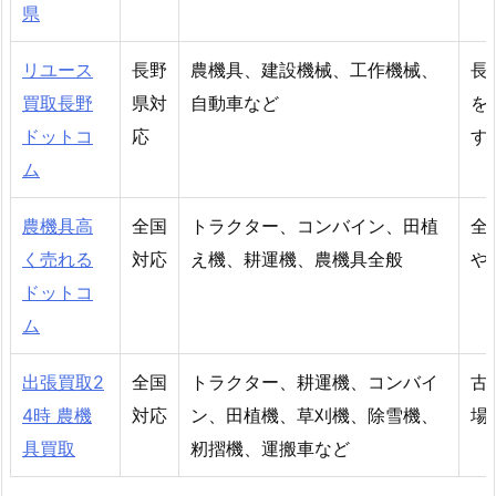
県
リユース
長野
農機具、建設機械、工作機械、
長
買取長野
県対
自動車など
を
ドットコ
応
す
ム
農機具高
全国
トラクター、コンバイン、田植
全
く売れる
対応
え機、耕運機、農機具全般
や
ドットコ
ム
出張買取2
全国
トラクター、耕運機、コンバイ
古
4時 農機
対応
ン、田植機、草刈機、除雪機、
場
具買取
籾摺機、運搬車など