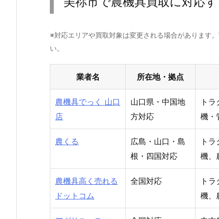
美祢市で農機具買取に対応す
※対応エリアや買取対象は変更される場合があります
い。
業者名
所在地・拠点
農機具でっく 山口
山口県・中国地
トラ
店
方対応
機・
農くる
広島・山口・島
トラ
根・四国対応
機、
農機具高く売れる
全国対応
トラ
ドットコム
機、