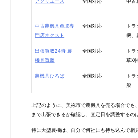
アグリユース
全国対応
中古
中古農機具買取専
全国対応
トラ
門店ネクスト
機、
出張買取24時 農
全国対応
トラ
機具買取
草刈
農機具ひろば
全国対応
トラ
般
上記のように、美祢市で農機具を売る場合でも
まで出張できるか確認し、査定日を調整するの
特に大型農機は、自分で何社にも持ち込んで相