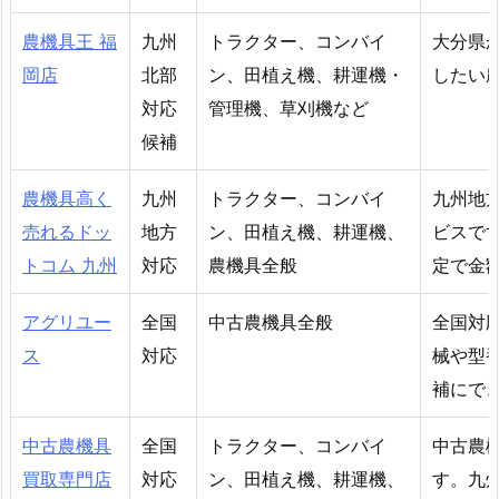
農機具王 福
九州
トラクター、コンバイ
大分県
岡店
北部
ン、田植え機、耕運機・
したい
対応
管理機、草刈機など
候補
農機具高く
九州
トラクター、コンバイ
九州地
売れるドッ
地方
ン、田植え機、耕運機、
ビスで
トコム 九州
対応
農機具全般
定で金
アグリユー
全国
中古農機具全般
全国対
ス
対応
械や型
補にで
中古農機具
全国
トラクター、コンバイ
中古農
買取専門店
対応
ン、田植え機、耕運機、
す。九