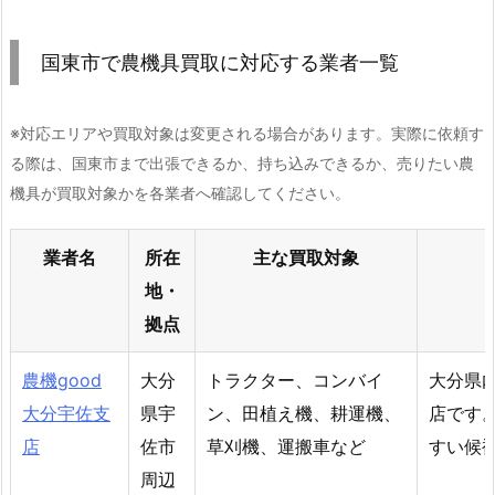
国東市で農機具買取に対応する業者一覧
※対応エリアや買取対象は変更される場合があります。実際に依頼す
る際は、国東市まで出張できるか、持ち込みできるか、売りたい農
機具が買取対象かを各業者へ確認してください。
業者名
所在
主な買取対象
地・
拠点
農機good
大分
トラクター、コンバイ
大分県
大分宇佐支
県宇
ン、田植え機、耕運機、
店です
店
佐市
草刈機、運搬車など
すい候
周辺