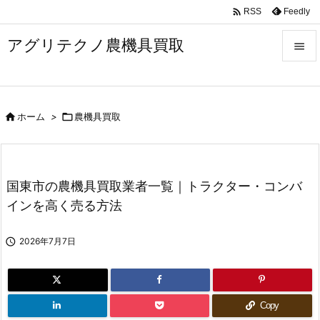

Feedly
RSS
アグリテクノ農機具買取


メニュ


ホーム
>

農機具買取
前へ

次へ

国東市の農機具買取業者一覧｜トラクター・コンバ
検索
インを高く売る方法

2026年7月7日
Copy