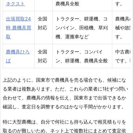
ネクスト
農機具全般
す。
出張買取24
全国
トラクター、耕運機、コ
農機具
時 農機具買
対応
ンバイン、田植機、草刈
械や故
取
機、運搬車など
す。
農機具ひろ
全国
トラクター、コンバイ
中古農
ば
対応
ン、耕運機、農機具全般
です。
上記のように、国東市で農機具を売る場合でも、候補にな
る業者は複数あります。ただ、これらの業者に1社ずつ問い
合わせて、農機具の情報を伝え、国東市まで出張できるか
確認し、査定日を調整するのはかなり手間がかかります。
特に大型農機は、自分で何社にも持ち込んで相見積もりを
取るのが難しいため、ネット上で複数社にまとめて査定依