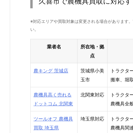
久喜市で農機具買取に対応す
※対応エリアや買取対象は変更される場合があります
い。
業者名
所在地・拠
点
農キング 茨城店
茨城県小美
トラクタ
玉市
搬車、堀
農機具高く売れる
北関東対応
トラクタ
ドットコム 北関東
農機具全
ツールオフ 農機具
埼玉県対応
トラクタ
買取 埼玉県
農機具関