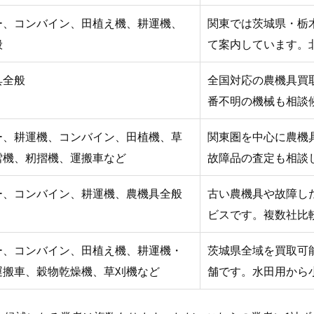
ー、コンバイン、田植え機、耕運機、
関東では茨城県・栃
般
て案内しています。
具全般
全国対応の農機具買
番不明の機械も相談
ー、耕運機、コンバイン、田植機、草
関東圏を中心に農機
雪機、籾摺機、運搬車など
故障品の査定も相談
ー、コンバイン、耕運機、農機具全般
古い農機具や故障し
ビスです。複数社比
ー、コンバイン、田植え機、耕運機・
茨城県全域を買取可
運搬車、穀物乾燥機、草刈機など
舗です。水田用から