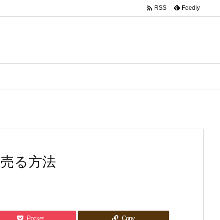

Feedly
RSS
く売る方法
Pocket
Copy