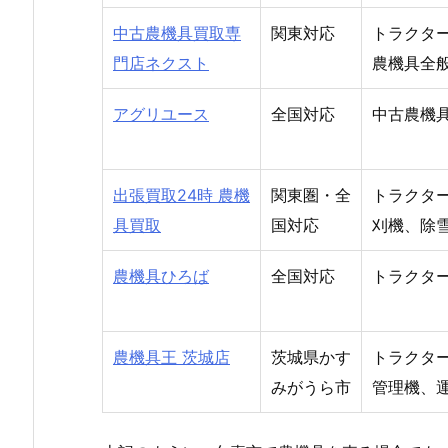
中古農機具買取専
関東対応
トラクタ
門店ネクスト
農機具全
アグリユース
全国対応
中古農機
出張買取24時 農機
関東圏・全
トラクタ
具買取
国対応
刈機、除
農機具ひろば
全国対応
トラクタ
農機具王 茨城店
茨城県かす
トラクタ
みがうら市
管理機、