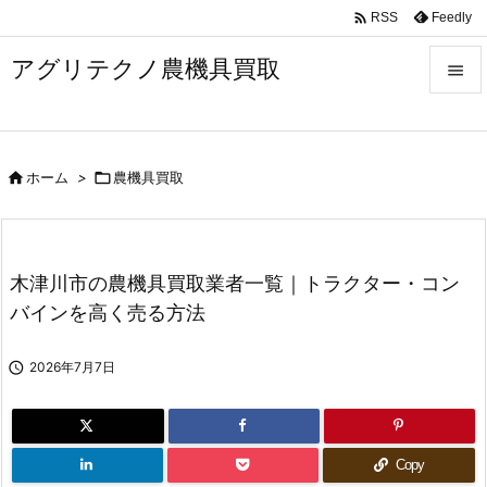

Feedly
RSS
アグリテクノ農機具買取


メニュ


ホーム
>

農機具買取
前へ

次へ

木津川市の農機具買取業者一覧｜トラクター・コン
検索
バインを高く売る方法

2026年7月7日
Copy