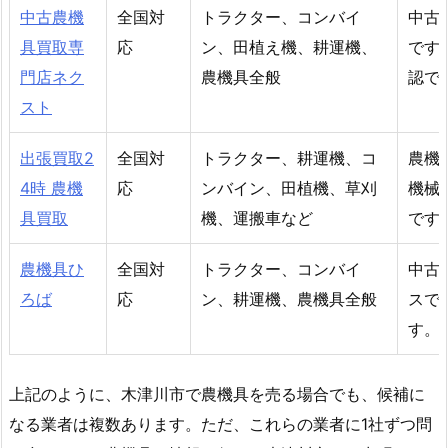
中古農機
全国対
トラクター、コンバイ
中古
具買取専
応
ン、田植え機、耕運機、
です
門店ネク
農機具全般
認で
スト
出張買取2
全国対
トラクター、耕運機、コ
農機
4時 農機
応
ンバイン、田植機、草刈
機械
具買取
機、運搬車など
です
農機具ひ
全国対
トラクター、コンバイ
中古
ろば
応
ン、耕運機、農機具全般
スで
す。
上記のように、木津川市で農機具を売る場合でも、候補に
なる業者は複数あります。ただ、これらの業者に1社ずつ問