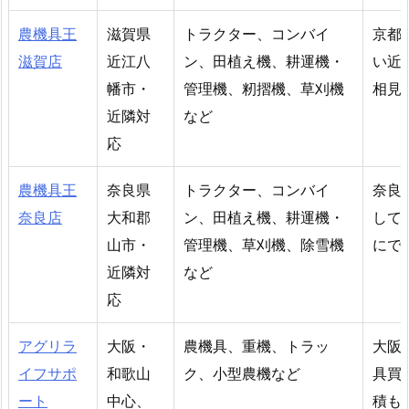
農機具王
滋賀県
トラクター、コンバイ
京都
滋賀店
近江八
ン、田植え機、耕運機・
い近
幡市・
管理機、籾摺機、草刈機
相見
近隣対
など
応
農機具王
奈良県
トラクター、コンバイ
奈良
奈良店
大和郡
ン、田植え機、耕運機・
して
山市・
管理機、草刈機、除雪機
にで
近隣対
など
応
アグリラ
大阪・
農機具、重機、トラッ
大阪
イフサポ
和歌山
ク、小型農機など
具買
ート
中心、
積も