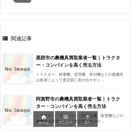

関連記事
黒部市の農機具買取業者一覧｜トラクタ
ー・コンバインを高く売る方法
トラクター、耕運機、管理機、草刈機などの農機具
は業者によって査定額に差が出やすい ...
阿賀野市の農機具買取業者一覧｜トラク
ター・コンバインを高く売る方法
トラクター、コンバイン、田植え機、除雪機などの



農機具は業者によって査定額に差が出 ...
メニュー
上へ
ホーム