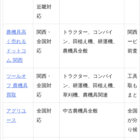
近畿対
応
農機具高
関西・
トラクター、コンバイ
関西
く売れる
全国対
ン、田植え機、耕運機、
ービ
ドットコ
応
農機具全般
前査
ム 関西
ツールオ
関西・
トラクター、コンバイ
工具
フ 農機具
全国対
ン、耕運機、田植え機、
取も
買取
応
草刈機、農機具関連
まと
アグリユ
全国対
中古農機具全般
全国
ース
応
が分
り候