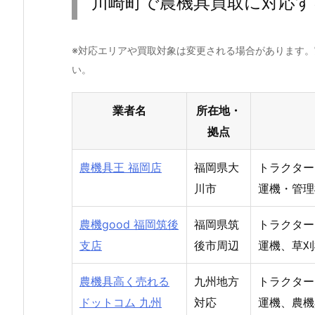
川崎町で農機具買取に対応す
※対応エリアや買取対象は変更される場合があります
い。
業者名
所在地・
拠点
農機具王 福岡店
福岡県大
トラクター
川市
運機・管理
農機good 福岡筑後
福岡県筑
トラクター
支店
後市周辺
運機、草刈
農機具高く売れる
九州地方
トラクター
ドットコム 九州
対応
運機、農機