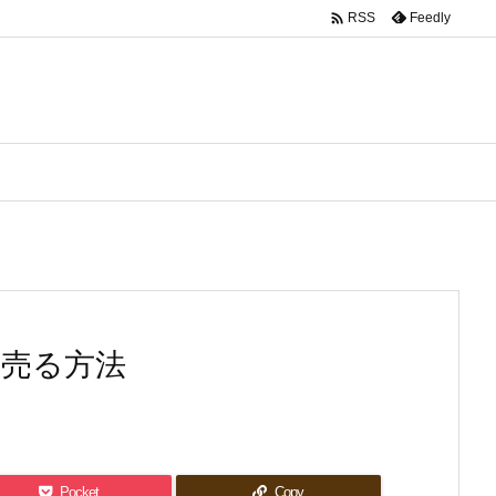

Feedly
RSS
く売る方法
Pocket
Copy