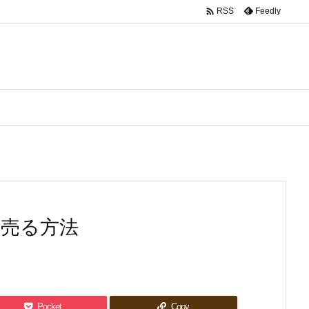

Feedly
RSS
く売る方法
Pocket
Copy