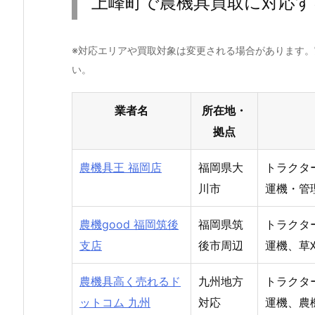
上峰町で農機具買取に対応す
※対応エリアや買取対象は変更される場合があります
い。
業者名
所在地・
拠点
農機具王 福岡店
福岡県大
トラクタ
川市
運機・管
農機good 福岡筑後
福岡県筑
トラクタ
支店
後市周辺
運機、草
農機具高く売れるド
九州地方
トラクタ
ットコム 九州
対応
運機、農