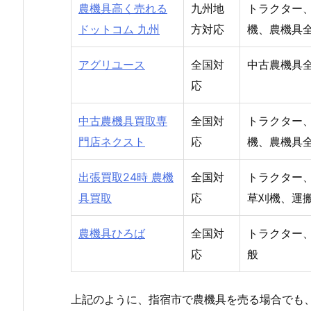
農機具高く売れる
九州地
トラクター
ドットコム 九州
方対応
機、農機具
アグリユース
全国対
中古農機具
応
中古農機具買取専
全国対
トラクター
門店ネクスト
応
機、農機具
出張買取24時 農機
全国対
トラクター
具買取
応
草刈機、運
農機具ひろば
全国対
トラクター
応
般
上記のように、指宿市で農機具を売る場合でも