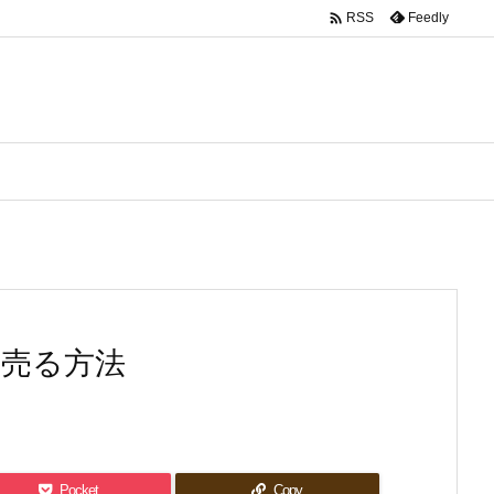

Feedly
RSS
く売る方法
Pocket
Copy