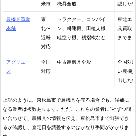
米市
機具全般
認した
農機具買取
東
トラクター、コンバイ
東北エ
本舗
北〜
ン、耕運機、田植え機、
具買取
近畿
畦塗り機、籾摺機など
までま
対応
アグリユー
全国
中古農機具全般
全国対
ス
対応
い農機
出した
上記のように、東松島市で農機具を売る場合でも、候補に
なる業者は複数あります。ただ、これらの業者に1社ずつ問
い合わせて、農機具の情報を伝え、東松島市まで出張でき
るか確認し、査定日を調整するのはかなり手間がかかりま