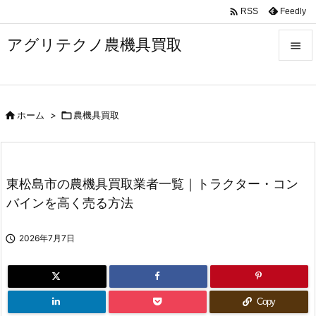

Feedly
RSS
アグリテクノ農機具買取


メニュ


ホーム
>

農機具買取
前へ

次へ

東松島市の農機具買取業者一覧｜トラクター・コン
検索
バインを高く売る方法

2026年7月7日
Copy