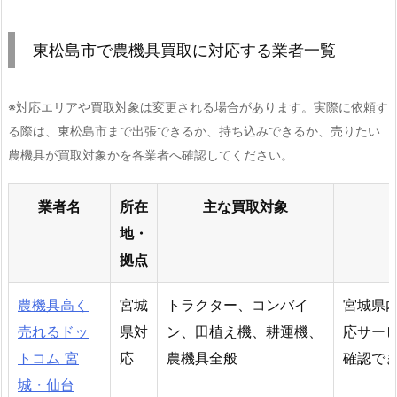
東松島市で農機具買取に対応する業者一覧
※対応エリアや買取対象は変更される場合があります。実際に依頼す
る際は、東松島市まで出張できるか、持ち込みできるか、売りたい
農機具が買取対象かを各業者へ確認してください。
業者名
所在
主な買取対象
地・
拠点
農機具高く
宮城
トラクター、コンバイ
宮城県
売れるドッ
県対
ン、田植え機、耕運機、
応サー
トコム 宮
応
農機具全般
確認で
城・仙台