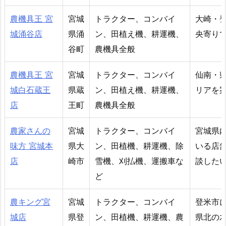
農機具王 宮
宮城
トラクター、コンバイ
大崎・
城涌谷店
県涌
ン、田植え機、耕運機、
央寄り
谷町
農機具全般
農機具王 宮
宮城
トラクター、コンバイ
仙南・
城白石蔵王
県蔵
ン、田植え機、耕運機、
リアを
店
王町
農機具全般
農家さんの
宮城
トラクター、コンバイ
宮城県
味方 宮城本
県大
ン、田植機、耕運機、除
いる店
店
崎市
雪機、刈払機、運搬車な
談した
ど
農キング宮
宮城
トラクター、コンバイ
登米市
城店
県登
ン、田植機、耕運機、農
県北の