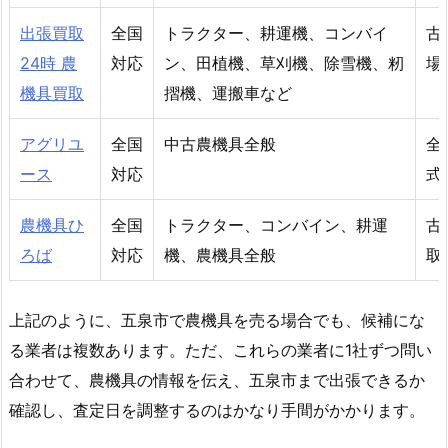
出張買取
全国
トラクター、耕運機、コンバイ
古
24時 農
対応
ン、田植機、草刈機、除雪機、籾
場
機具買取
摺機、運搬車など
アグリユ
全国
中古農機具全般
全
ース
対応
式
農機具ひ
全国
トラクター、コンバイン、耕運
古
ろば
対応
機、農機具全般
取
上記のように、五泉市で農機具を売る場合でも、候補にな
る業者は複数あります。ただ、これらの業者に1社ずつ問い
合わせて、農機具の情報を伝え、五泉市まで出張できるか
確認し、査定日を調整するのはかなり手間がかかります。