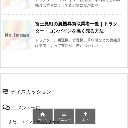
機具は業者によって査定額に差が出や ...
富士見町の農機具買取業者一覧｜トラク
ター・コンバインを高く売る方法
トラクター、耕運機、管理機、草刈機などの農機具
は業者によって査定額に差が出やすい ...
ディスカッション
コメント一覧



メニュー
上へ
ホーム
まだ、コメントがありません