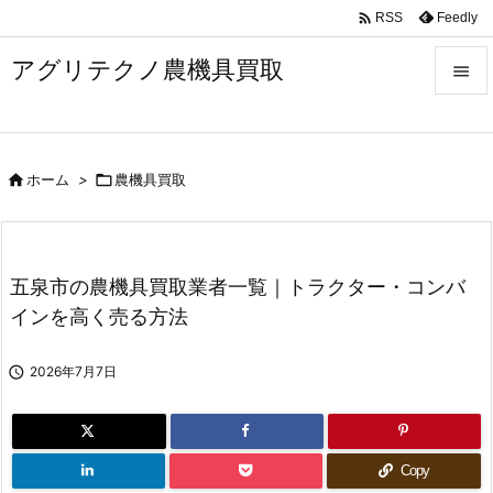

Feedly
RSS
アグリテクノ農機具買取


メニュ


ホーム
>

農機具買取
前へ

次へ

五泉市の農機具買取業者一覧｜トラクター・コンバ
検索
インを高く売る方法

2026年7月7日
Copy