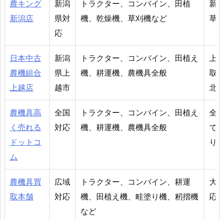
農キング
新潟
トラクター、コンバイン、田植
新
新潟店
県対
機、乾燥機、草刈機など
草
応
日本中古
新潟
トラクター、コンバイン、田植え
上
農機組合
県上
機、耕運機、農機具全般
取
上越店
越市
北
農機具高
全国
トラクター、コンバイン、田植え
全
く売れる
対応
機、耕運機、農機具全般
で
ドットコ
り
ム
農機具買
広域
トラクター、コンバイン、耕運
大
取本舗
対応
機、田植え機、畦塗り機、籾摺機
応
など