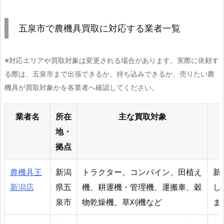
五泉市で農機具買取に対応する業者一覧
※対応エリアや買取対象は変更される場合があります。実際に依頼す
る際は、五泉市まで出張できるか、持ち込みできるか、売りたい農
機具が買取対象かを各業者へ確認してください。
業者名
所在
主な買取対象
地・
拠点
農機具王
新潟
トラクター、コンバイン、田植え
新
新潟店
県五
機、耕運機・管理機、運搬車、穀
し
泉市
物乾燥機、草刈機など
ま