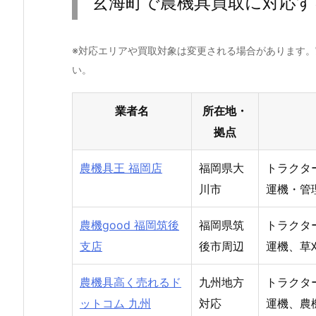
玄海町で農機具買取に対応す
※対応エリアや買取対象は変更される場合があります
い。
業者名
所在地・
拠点
農機具王 福岡店
福岡県大
トラクタ
川市
運機・管
農機good 福岡筑後
福岡県筑
トラクタ
支店
後市周辺
運機、草
農機具高く売れるド
九州地方
トラクタ
ットコム 九州
対応
運機、農