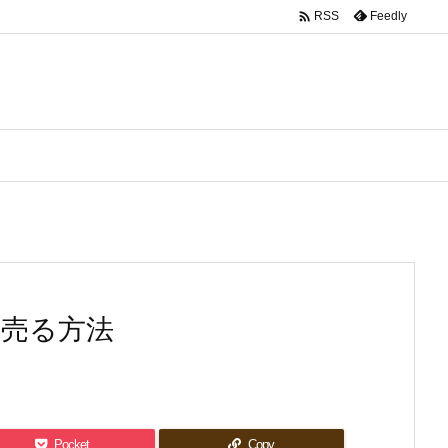

Feedly
RSS
く売る方法
Pocket
Copy