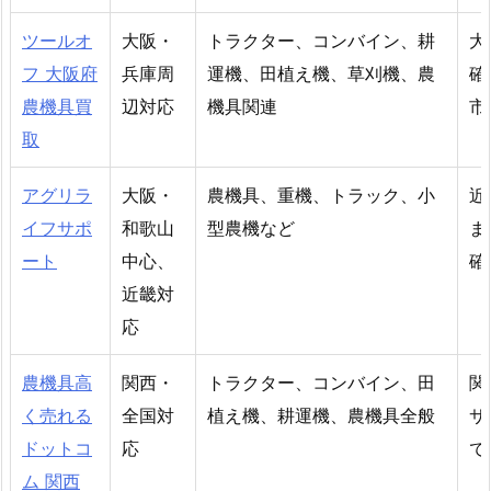
ツールオ
大阪・
トラクター、コンバイン、耕
大
フ 大阪府
兵庫周
運機、田植え機、草刈機、農
確
農機具買
辺対応
機具関連
市
取
アグリラ
大阪・
農機具、重機、トラック、小
近
イフサポ
和歌山
型農機など
ま
ート
中心、
確
近畿対
応
農機具高
関西・
トラクター、コンバイン、田
関
く売れる
全国対
植え機、耕運機、農機具全般
サ
ドットコ
応
で
ム 関西