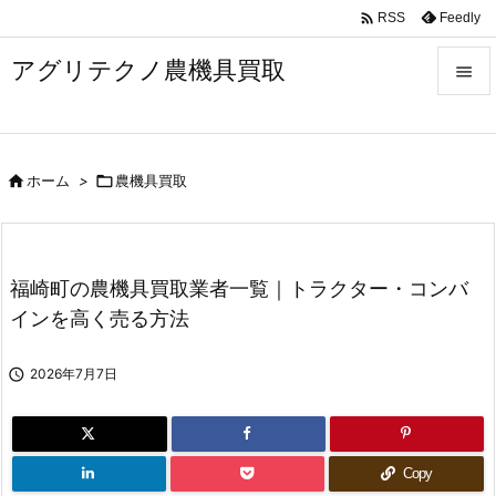

Feedly
RSS
アグリテクノ農機具買取


メニュ


ホーム
>

農機具買取
前へ

次へ

福崎町の農機具買取業者一覧｜トラクター・コンバ
検索
インを高く売る方法

2026年7月7日
Copy