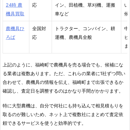
24時 農
応
イン、田植機、草刈機、運搬
い
機具買取
車など
候
農機具ひ
全国対
トラクター、コンバイン、耕
中
ろば
応
運機、農機具全般
ビ
ま
上記のように、福崎町で農機具を売る場合でも、候補にな
る業者は複数あります。ただ、これらの業者に1社ずつ問い
合わせて、農機具の情報を伝え、福崎町まで出張できるか
確認し、査定日を調整するのはかなり手間がかかります。
特に大型農機は、自分で何社にも持ち込んで相見積もりを
取るのが難しいため、ネット上で複数社にまとめて査定依
頼できるサービスを使うと効率的です。