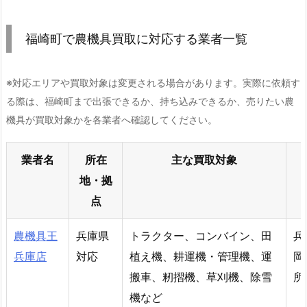
福崎町で農機具買取に対応する業者一覧
※対応エリアや買取対象は変更される場合があります。実際に依頼す
る際は、福崎町まで出張できるか、持ち込みできるか、売りたい農
機具が買取対象かを各業者へ確認してください。
業者名
所在
主な買取対象
地・拠
点
農機具王
兵庫県
トラクター、コンバイン、田
兵
兵庫店
対応
植え機、耕運機・管理機、運
岡
搬車、籾摺機、草刈機、除雪
所
機など