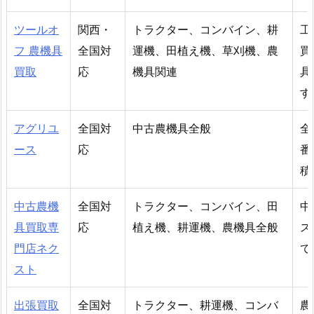
ツールオ
関西・
トラクター、コンバイン、耕
工
フ 農機具
全国対
運機、田植え機、草刈機、農
買
買取
応
機具関連
具
す
アグリユ
全国対
中古農機具全般
全
ース
応
番
積
中古農機
全国対
トラクター、コンバイン、田
中
具買取専
応
植え機、耕運機、農機具全般
ス
門店ネク
て
スト
出張買取
全国対
トラクター、耕運機、コンバ
農