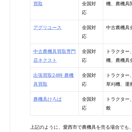
買取
全国対
機、農機具
応
アグリユース
全国対
中古農機具
応
中古農機具買取専門
全国対
トラクター
店ネクスト
応
機、農機具
出張買取24時 農機
全国対
トラクター
具買取
応
草刈機、運
農機具ひろば
全国対
トラクター
応
般
上記のように、愛西市で農機具を売る場合でも