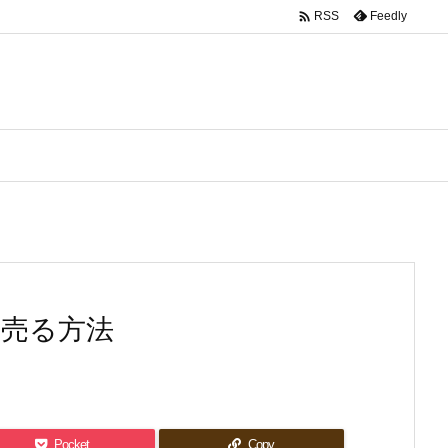

Feedly
RSS
く売る方法
Pocket
Copy